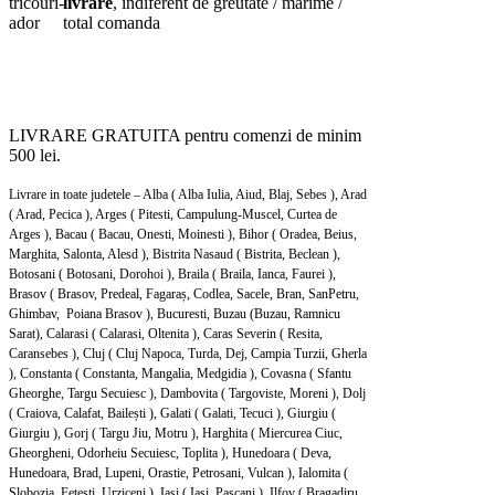
livrare
, indiferent de greutate / marime /
total comanda
LIVRARE GRATUITA pentru comenzi de minim
500 lei.
Livrare in toate judetele – Alba ( Alba Iulia, Aiud, Blaj, Sebes ), Arad
( Arad, Pecica ), Arges ( Pitesti, Campulung-Muscel, Curtea de
Arges ), Bacau ( Bacau, Onesti, Moinesti ), Bihor ( Oradea, Beius,
Marghita, Salonta, Alesd ), Bistrita Nasaud ( Bistrita, Beclean ),
Botosani ( Botosani, Dorohoi ), Braila ( Braila, Ianca, Faurei ),
Brasov ( Brasov, Predeal, Fagaraș, Codlea, Sacele, Bran, SanPetru,
Ghimbav, Poiana Brasov ), Bucuresti, Buzau (Buzau, Ramnicu
Sarat), Calarasi ( Calarasi, Oltenita ), Caras Severin ( Resita,
Caransebes ), Cluj ( Cluj Napoca, Turda, Dej, Campia Turzii, Gherla
), Constanta ( Constanta, Mangalia, Medgidia ), Covasna ( Sfantu
Gheorghe, Targu Secuiesc ), Dambovita ( Targoviste, Moreni ), Dolj
( Craiova, Calafat, Bailești ), Galati ( Galati, Tecuci ), Giurgiu (
Giurgiu ), Gorj ( Targu Jiu, Motru ), Harghita ( Miercurea Ciuc,
Gheorgheni, Odorheiu Secuiesc, Toplita ), Hunedoara ( Deva,
Hunedoara, Brad, Lupeni, Orastie, Petrosani, Vulcan ), Ialomita (
Slobozia, Fetesti, Urziceni ), Iasi ( Iasi, Pascani ), Ilfov ( Bragadiru,