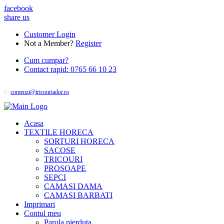
facebook
share us
Customer Login
Not a Member?
Register
Cum cumpar?
Contact rapid: 0765 66 10 23
E:
comenzi@tricouriador.ro
Acasa
TEXTILE HORECA
SORTURI HORECA
SACOSE
TRICOURI
PROSOAPE
SEPCI
CAMASI DAMA
CAMASI BARBATI
Imprimari
Contul meu
Parola pierduta