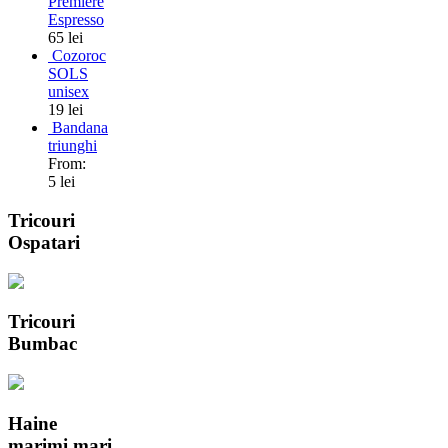
Premiere
Espresso
65 lei
Cozoroc
SOLS
unisex
19 lei
Bandana
triunghi
From:
5 lei
Tricouri
Ospatari
Tricouri
Bumbac
Haine
marimi mari