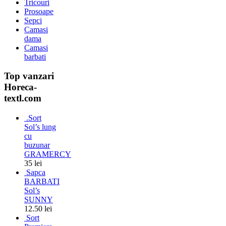
Tricouri
Prosoape
Sepci
Camasi
dama
Camasi
barbati
Top vanzari
Horeca-
textl.com
.Sort
Sol’s lung
cu
buzunar
GRAMERCY
35 lei
Sapca
BARBATI
Sol’s
SUNNY
12.50 lei
Sort