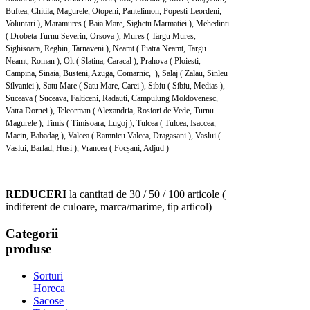
Buftea, Chitila, Magurele, Otopeni, Pantelimon, Popesti-Leordeni,
Voluntari ), Maramures ( Baia Mare, Sighetu Marmatiei ), Mehedinti
( Drobeta Turnu Severin, Orsova ), Mures ( Targu Mures,
Sighisoara, Reghin, Tarnaveni ), Neamt ( Piatra Neamt, Targu
Neamt, Roman ), Olt ( Slatina, Caracal ), Prahova ( Ploiesti,
Campina, Sinaia, Busteni, Azuga, Comarnic, ), Salaj ( Zalau, Sinleu
Silvaniei ), Satu Mare ( Satu Mare, Carei ), Sibiu ( Sibiu, Medias ),
Suceava ( Suceava, Falticeni, Radauti, Campulung Moldovenesc,
Vatra Dornei ), Teleorman ( Alexandria, Rosiori de Vede, Turnu
Magurele ), Timis ( Timisoara, Lugoj ), Tulcea ( Tulcea, Isaccea,
Macin, Babadag ), Valcea ( Ramnicu Valcea, Dragasani ), Vaslui (
Vaslui, Barlad, Husi ), Vrancea ( Focșani, Adjud )
REDUCERI
la cantitati de 30 / 50 / 100 articole (
indiferent de culoare, marca/marime, tip articol)
Categorii
produse
Sorturi
Horeca
Sacose