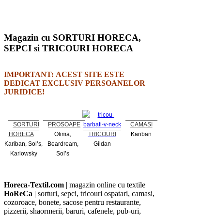
Magazin cu SORTURI HORECA,
SEPCI si TRICOURI HORECA
IMPORTANT: ACEST SITE ESTE
DEDICAT EXCLUSIV PERSOANELOR
JURIDICE!
SORTURI
PROSOAPE
CAMASI
HORECA
Olima,
TRICOURI
Kariban
Kariban, Sol’s,
Beardream,
Gildan
Karlowsky
Sol’s
Horeca-Textil.com
| magazin online cu textile
HoReCa
| sorturi, sepci, tricouri ospatari, camasi,
cozoroace, bonete, sacose pentru restaurante,
pizzerii, shaormerii, baruri, cafenele, pub-uri,