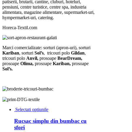
patiserii, brutarii, cantine, cluburi, hoteluri,
pensiuni, centre turistice, centre spa, industria
alimentara, magazine alimentare, supermarket-uri,
hympermarket-uri, catering.
Horeca-Textil.com
Marci comercializate: sorturi (apron-uri), sorturi
Kariban
, sorturi
Sol’s
, tricouri polo
Gildan
,
tricouri polo
Anvil,
prosoape
BearDream
,
prosoape
Olima
,
prosoape
Kariban
,
prosoape
Sol’s
.
Selectati optiunile
Rucsac simplu din bumbac cu
sfori