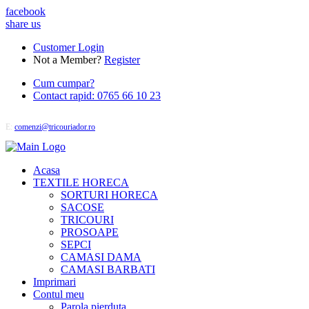
facebook
share us
Customer Login
Not a Member?
Register
Cum cumpar?
Contact rapid: 0765 66 10 23
E:
comenzi@tricouriador.ro
Acasa
TEXTILE HORECA
SORTURI HORECA
SACOSE
TRICOURI
PROSOAPE
SEPCI
CAMASI DAMA
CAMASI BARBATI
Imprimari
Contul meu
Parola pierduta