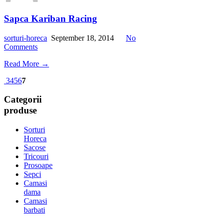
Sapca Kariban Racing
sorturi-horeca
September 18, 2014
No
Comments
Read More →
3
4
5
6
7
Categorii
produse
Sorturi
Horeca
Sacose
Tricouri
Prosoape
Sepci
Camasi
dama
Camasi
barbati