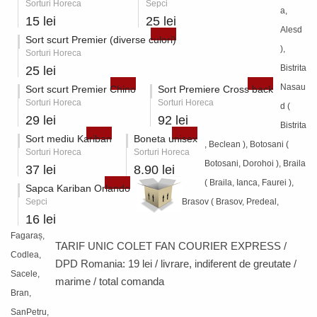
Sorturi Horeca
Sepci
a,
15 lei
25 lei
Alesd
Sort scurt Premier (diverse culori)
),
Sorturi Horeca
Bistrita
25 lei
Nasau
Sort scurt Premier Chino
Sort Premiere Cross back
Sorturi Horeca
Sorturi Horeca
d (
29 lei
92 lei
Bistrita
Sort mediu Kariban
Boneta unisex
, Beclean ), Botosani (
Sorturi Horeca
Sorturi Horeca
Botosani, Dorohoi ), Braila
37 lei
8.90 lei
( Braila, Ianca, Faurei ),
Sapca Kariban Orlando
Sepci
Brasov ( Brasov, Predeal,
16 lei
Fagaraș,
TARIF UNIC COLET FAN COURIER EXPRESS /
Codlea,
DPD Romania:
19 lei / livrare
, indiferent de greutate /
Sacele,
marime / total comanda
Bran,
SanPetru,