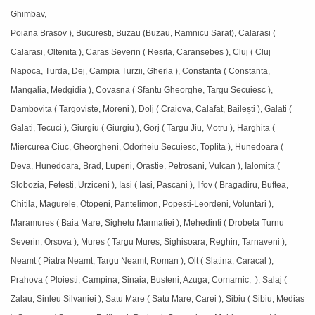
Ghimbav,
Poiana Brasov ), Bucuresti, Buzau (Buzau, Ramnicu Sarat), Calarasi (
Calarasi, Oltenita ), Caras Severin ( Resita, Caransebes ), Cluj ( Cluj
Napoca, Turda, Dej, Campia Turzii, Gherla ), Constanta ( Constanta,
Mangalia, Medgidia ), Covasna ( Sfantu Gheorghe, Targu Secuiesc ),
Dambovita ( Targoviste, Moreni ), Dolj ( Craiova, Calafat, Bailești ), Galati (
Galati, Tecuci ), Giurgiu ( Giurgiu ), Gorj ( Targu Jiu, Motru ), Harghita (
Miercurea Ciuc, Gheorgheni, Odorheiu Secuiesc, Toplita ), Hunedoara (
Deva, Hunedoara, Brad, Lupeni, Orastie, Petrosani, Vulcan ), Ialomita (
Slobozia, Fetesti, Urziceni ), Iasi ( Iasi, Pascani ), Ilfov ( Bragadiru, Buftea,
Chitila, Magurele, Otopeni, Pantelimon, Popesti-Leordeni, Voluntari ),
Maramures ( Baia Mare, Sighetu Marmatiei ), Mehedinti ( Drobeta Turnu
Severin, Orsova ), Mures ( Targu Mures, Sighisoara, Reghin, Tarnaveni ),
Neamt ( Piatra Neamt, Targu Neamt, Roman ), Olt ( Slatina, Caracal ),
Prahova ( Ploiesti, Campina, Sinaia, Busteni, Azuga, Comarnic, ), Salaj (
Zalau, Sinleu Silvaniei ), Satu Mare ( Satu Mare, Carei ), Sibiu ( Sibiu, Medias