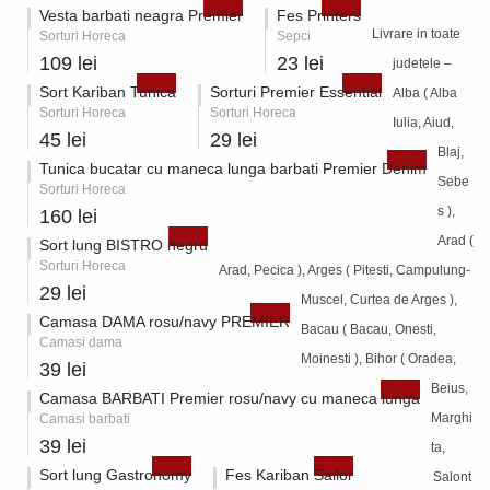
Vesta barbati neagra Premier
Fes Printers
Livrare in toate
Sorturi Horeca
Sepci
109 lei
23 lei
judetele –
Sort Kariban Tunica
Sorturi Premier Essential
Alba ( Alba
Sorturi Horeca
Sorturi Horeca
Iulia, Aiud,
45 lei
29 lei
Blaj,
Tunica bucatar cu maneca lunga barbati Premier Denim
Sebe
Sorturi Horeca
s ),
160 lei
Arad (
Sort lung BISTRO negru
Sorturi Horeca
Arad, Pecica ), Arges ( Pitesti, Campulung-
29 lei
Muscel, Curtea de Arges ),
Camasa DAMA rosu/navy PREMIER
Bacau ( Bacau, Onesti,
Camasi dama
Moinesti ), Bihor ( Oradea,
39 lei
Beius,
Camasa BARBATI Premier rosu/navy cu maneca lunga
Marghi
Camasi barbati
39 lei
ta,
Sort lung Gastronomy
Fes Kariban Sailor
Salont