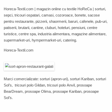
Horeca-Textil.com
| magazin online cu textile
HoReCa
| sorturi,
sepci, tricouri ospatari, camasi, cozoroace, bonete, sacose
pentru restaurante, pizzerii, shaormerii, baruri, cafenele, pub-uri,
patiserii, brutarii, cantine, cluburi, hoteluri, pensiuni, centre
turistice, centre spa, industria alimentara, magazine alimentare,
supermarket-uri, hympermarket-uri, catering.
Horeca-Textil.com
Marci comercializate: sorturi (apron-uri), sorturi
Kariban
, sorturi
Sol’s
, tricouri polo
Gildan
, tricouri polo
Anvil,
prosoape
BearDream
,
prosoape
Olima
,
prosoape
Kariban
,
prosoape
Sol’s
.