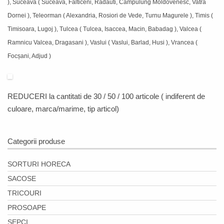
), Suceava ( Suceava, Falticeni, Radauti, Campulung Moldovenesc, Vatra
Dornei ), Teleorman ( Alexandria, Rosiori de Vede, Turnu Magurele ), Timis (
Timisoara, Lugoj ), Tulcea ( Tulcea, Isaccea, Macin, Babadag ), Valcea (
Ramnicu Valcea, Dragasani ), Vaslui ( Vaslui, Barlad, Husi ), Vrancea (
Focșani, Adjud )
REDUCERI
la cantitati de 30 / 50 / 100 articole ( indiferent de
culoare, marca/marime, tip articol)
Categorii produse
SORTURI HORECA
SACOSE
TRICOURI
PROSOAPE
SEPCI