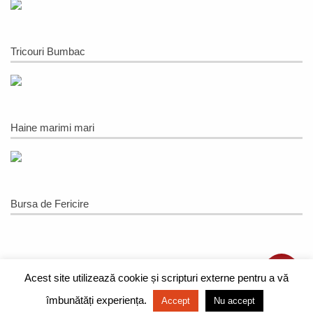
Tricouri Bumbac
Haine marimi mari
Bursa de Fericire
Acest site utilizează cookie și scripturi externe pentru a vă
CUM CUMPAR?
|
FORMULAR RETUR
|
LIVRARE SI RETUR
|
ANPC
îmbunătăți experiența.
Accept
Nu accept
DEZVOLTAT DE
TRICOURI ADOR