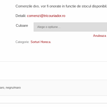
Comenzile dvs. vor fi onorate in functie de stocul disponibil
Detalii:
comenzi@tricouriador.ro
Culoare
Anuleaza 
Categorie:
Sorturi Horeca
.
maro, negru/maro