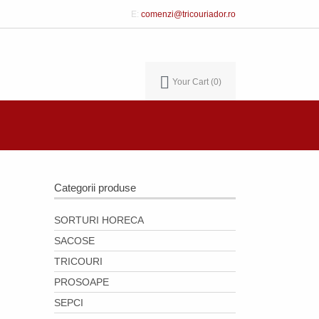
E:
comenzi@tricouriador.ro
Your Cart
0
Categorii produse
SORTURI HORECA
SACOSE
TRICOURI
PROSOAPE
SEPCI