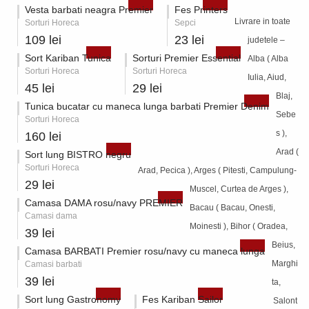
Vesta barbati neagra Premier
Fes Printers
Livrare in toate
Sorturi Horeca
Sepci
109 lei
23 lei
judetele –
Sort Kariban Tunica
Sorturi Premier Essential
Alba ( Alba
Sorturi Horeca
Sorturi Horeca
Iulia, Aiud,
45 lei
29 lei
Blaj,
Tunica bucatar cu maneca lunga barbati Premier Denim
Sebe
Sorturi Horeca
s ),
160 lei
Arad (
Sort lung BISTRO negru
Sorturi Horeca
Arad, Pecica ), Arges ( Pitesti, Campulung-
29 lei
Muscel, Curtea de Arges ),
Camasa DAMA rosu/navy PREMIER
Bacau ( Bacau, Onesti,
Camasi dama
Moinesti ), Bihor ( Oradea,
39 lei
Beius,
Camasa BARBATI Premier rosu/navy cu maneca lunga
Marghi
Camasi barbati
39 lei
ta,
Sort lung Gastronomy
Fes Kariban Sailor
Salont