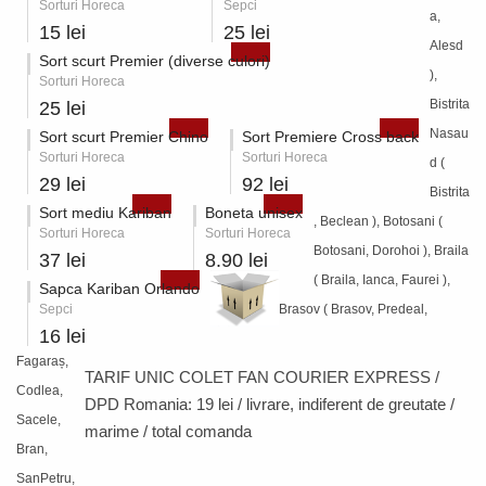
Sorturi Horeca
Sepci
a,
15 lei
25 lei
Alesd
Sort scurt Premier (diverse culori)
),
Sorturi Horeca
Bistrita
25 lei
Nasau
Sort scurt Premier Chino
Sort Premiere Cross back
Sorturi Horeca
Sorturi Horeca
d (
29 lei
92 lei
Bistrita
Sort mediu Kariban
Boneta unisex
, Beclean ), Botosani (
Sorturi Horeca
Sorturi Horeca
Botosani, Dorohoi ), Braila
37 lei
8.90 lei
( Braila, Ianca, Faurei ),
Sapca Kariban Orlando
Sepci
Brasov ( Brasov, Predeal,
16 lei
Fagaraș,
TARIF UNIC COLET FAN COURIER EXPRESS /
Codlea,
DPD Romania:
19 lei / livrare
, indiferent de greutate /
Sacele,
marime / total comanda
Bran,
SanPetru,