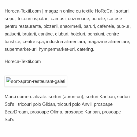
Horeca-Textil.com
| magazin online cu textile
HoReCa
| sorturi,
sepci, tricouri ospatari, camasi, cozoroace, bonete, sacose
pentru restaurante, pizzerii, shaormerii, baruri, cafenele, pub-uri,
patiserii, brutarii, cantine, cluburi, hoteluri, pensiuni, centre
turistice, centre spa, industria alimentara, magazine alimentare,
supermarket-uri, hympermarket-uri, catering.
Horeca-Textil.com
Marci comercializate: sorturi (apron-uri), sorturi
Kariban
, sorturi
Sol’s
, tricouri polo
Gildan
, tricouri polo
Anvil,
prosoape
BearDream
,
prosoape
Olima
,
prosoape
Kariban
,
prosoape
Sol’s
.