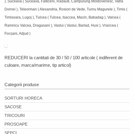
), Suceava ( Suceava, Falticeni, Radauti, Campulung Moldovenesc, Vatra
Dornei ), Teleorman ( Alexandria, Rosiori de Vede, Turnu Magurele ), Timis (
Timisoara, Lugoj ), Tulcea ( Tulcea, Isaccea, Macin, Babadag ), Valcea (
Ramnicu Valcea, Dragasani ), Vaslui ( Vaslui, Barlad, Husi ), Vrancea (
Focșani, Adjud )
REDUCERI
la cantitati de 30 / 50 / 100 articole ( indiferent de
culoare, marca/marime, tip articol)
Categorii produse
SORTURI HORECA
SACOSE
TRICOURI
PROSOAPE
SEPCI