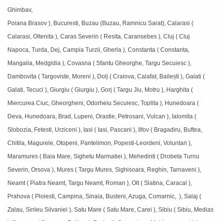
Ghimbav,
Poiana Brasov ), Bucuresti, Buzau (Buzau, Ramnicu Sarat), Calarasi (
Calarasi, Oltenita ), Caras Severin ( Resita, Caransebes ), Cluj ( Cluj
Napoca, Turda, Dej, Campia Turzii, Gherla ), Constanta ( Constanta,
Mangalia, Medgidia ), Covasna ( Sfantu Gheorghe, Targu Secuiesc ),
Dambovita ( Targoviste, Moreni ), Dolj ( Craiova, Calafat, Bailești ), Galati (
Galati, Tecuci ), Giurgiu ( Giurgiu ), Gorj ( Targu Jiu, Motru ), Harghita (
Miercurea Ciuc, Gheorgheni, Odorheiu Secuiesc, Toplita ), Hunedoara (
Deva, Hunedoara, Brad, Lupeni, Orastie, Petrosani, Vulcan ), Ialomita (
Slobozia, Fetesti, Urziceni ), Iasi ( Iasi, Pascani ), Ilfov ( Bragadiru, Buftea,
Chitila, Magurele, Otopeni, Pantelimon, Popesti-Leordeni, Voluntari ),
Maramures ( Baia Mare, Sighetu Marmatiei ), Mehedinti ( Drobeta Turnu
Severin, Orsova ), Mures ( Targu Mures, Sighisoara, Reghin, Tarnaveni ),
Neamt ( Piatra Neamt, Targu Neamt, Roman ), Olt ( Slatina, Caracal ),
Prahova ( Ploiesti, Campina, Sinaia, Busteni, Azuga, Comarnic, ), Salaj (
Zalau, Sinleu Silvaniei ), Satu Mare ( Satu Mare, Carei ), Sibiu ( Sibiu, Medias