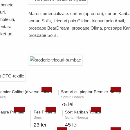
, bonete,
uri,
Marci comercializate: sorturi (apron-uri), sorturi
Karib
 hoteluri,
sorturi
Sol’s
, tricouri polo
Gildan
, tricouri polo
Anvil,
mentara,
prosoape
BearDream
,
prosoape
Olima
,
prosoape
Kar
et-uri,
prosoape
Sol’s
.
remier Calibri (diverse culori)
Sorturi cu pieptar Premier Barley
reca
Sorturi Horeca
75 lei
eagra Premier
Fes Printers
Sort Kariban Tunica
Sepci
Sorturi Horeca
23 lei
45 lei