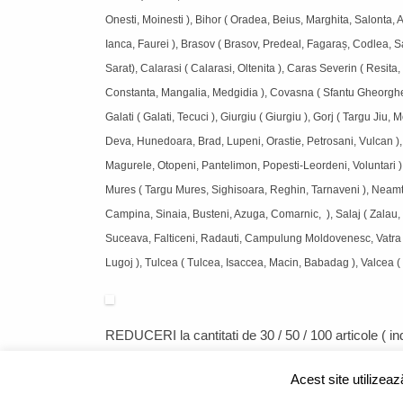
Onesti, Moinesti ), Bihor ( Oradea, Beius, Marghita, Salonta, Al
Ianca, Faurei ), Brasov ( Brasov, Predeal, Fagaraș, Codlea,
Sarat), Calarasi ( Calarasi, Oltenita ), Caras Severin ( Resit
Constanta, Mangalia, Medgidia ), Covasna ( Sfantu Gheorghe, T
Galati ( Galati, Tecuci ), Giurgiu ( Giurgiu ), Gorj ( Targu Ji
Deva, Hunedoara, Brad, Lupeni, Orastie, Petrosani, Vulcan ), Ialo
Magurele, Otopeni, Pantelimon, Popesti-Leordeni, Voluntari )
Mures ( Targu Mures, Sighisoara, Reghin, Tarnaveni ), Neamt (
Campina, Sinaia, Busteni, Azuga, Comarnic, ), Salaj ( Zalau, S
Suceava, Falticeni, Radauti, Campulung Moldovenesc, Vatra D
Lugoj ), Tulcea ( Tulcea, Isaccea, Macin, Babadag ), Valcea (
REDUCERI
la cantitati de 30 / 50 / 100 articole ( 
Acest site utilizea
CUM CUMPAR?
|
FORMULAR RETUR
|
LIVRARE SI RETUR
|
ANPC