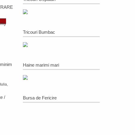
VRARE
omy
Tricouri Bumbac
 minim
Haine marimi mari
Iulia,
e /
Bursa de Fericire