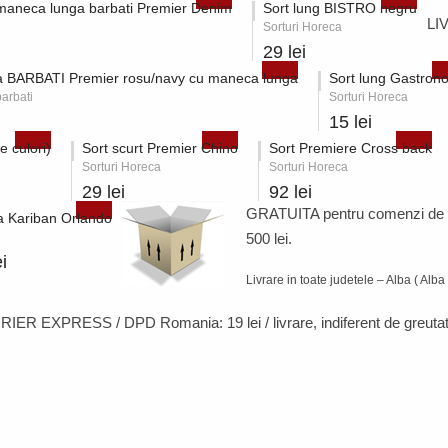
 maneca lunga barbati Premier Denim
Sort lung BISTRO negru
LI
Sorturi Horeca
29 lei
 BARBATI Premier rosu/navy cu maneca lunga
Sort lung Gastron
arbati
Sorturi Horeca
15 lei
e culori)
Sort scurt Premier Chino
Sort Premiere Cross back
Sorturi Horeca
Sorturi Horeca
29 lei
92 lei
GRATUITA pentru comenzi de
 Kariban Orlando
500 lei.
i
Livrare in toate judetele – Alba ( Alba 
RIER EXPRESS / DPD Romania:
19 lei / livrare
, indiferent de greutat