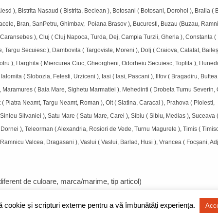
esd ), Bistrita Nasaud ( Bistrita, Beclean ), Botosani ( Botosani, Dorohoi ), Braila ( B
 Sacele, Bran, SanPetru, Ghimbav, Poiana Brasov ), Bucuresti, Buzau (Buzau, Ramn
a, Caransebes ), Cluj ( Cluj Napoca, Turda, Dej, Campia Turzii, Gherla ), Constanta (
argu Secuiesc ), Dambovita ( Targoviste, Moreni ), Dolj ( Craiova, Calafat, Baileșt
u, Motru ), Harghita ( Miercurea Ciuc, Gheorgheni, Odorheiu Secuiesc, Toplita ), Huned
mita ( Slobozia, Fetesti, Urziceni ), Iasi ( Iasi, Pascani ), Ilfov ( Bragadiru, Buftea,
, Maramures ( Baia Mare, Sighetu Marmatiei ), Mehedinti ( Drobeta Turnu Severin, 
 Piatra Neamt, Targu Neamt, Roman ), Olt ( Slatina, Caracal ), Prahova ( Ploiesti,
inleu Silvaniei ), Satu Mare ( Satu Mare, Carei ), Sibiu ( Sibiu, Medias ), Suceava 
ornei ), Teleorman ( Alexandria, Rosiori de Vede, Turnu Magurele ), Timis ( Timis
 Ramnicu Valcea, Dragasani ), Vaslui ( Vaslui, Barlad, Husi ), Vrancea ( Focșani, Ad
indiferent de culoare, marca/marime, tip articol)
ză cookie și scripturi externe pentru a vă îmbunătăți experiența.
Acc