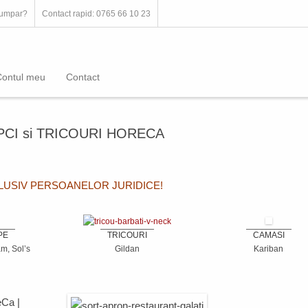
umpar?
Contact rapid: 0765 66 10 23
Contul meu
Contact
PCI si TRICOURI HORECA
CLUSIV PERSOANELOR JURIDICE!
PE
TRICOURI
CAMASI
m, Sol’s
Gildan
Kariban
eCa
|