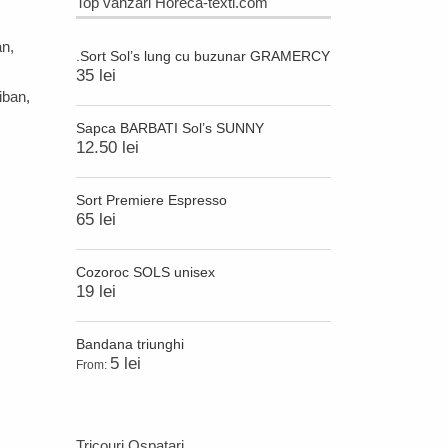
Top vanzari Horeca-textl.com
an
,
.Sort Sol’s lung cu buzunar GRAMERCY
35 lei
iban
,
Sapca BARBATI Sol’s SUNNY
12.50 lei
Sort Premiere Espresso
65 lei
Cozoroc SOLS unisex
19 lei
Bandana triunghi
5 lei
From:
Tricouri Ospatari