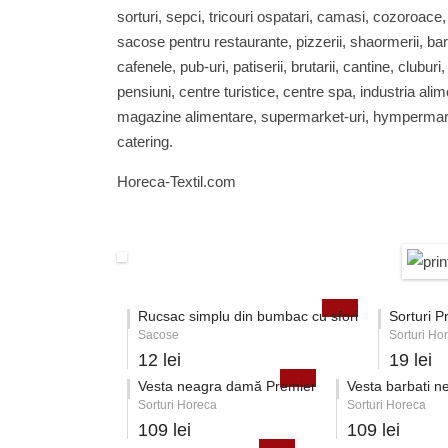
sorturi, sepci, tricouri ospatari, camasi, cozoroace
sacose pentru restaurante, pizzerii, shaormerii, bar
cafenele, pub-uri, patiserii, brutarii, cantine, cluburi,
pensiuni, centre turistice, centre spa, industria ali
magazine alimentare, supermarket-uri, hympermark
catering.
Horeca-Textil.com
Rucsac simplu din bumbac cu sfori
Sorturi P
Sacose
Sorturi Ho
12 lei
19 lei
Vesta neagra damă Premier
Vesta barbati n
Sorturi Horeca
Sorturi Horeca
109 lei
109 lei