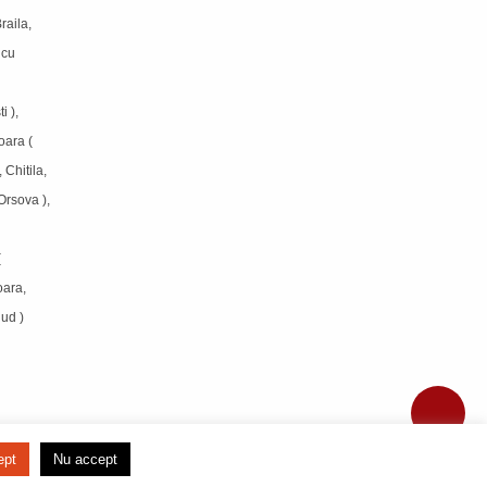
raila,
icu
i ),
oara (
 Chitila,
Orsova ),
(
oara,
jud )
ept
Nu accept
DEZVOLTAT DE
TRICOURI ADOR