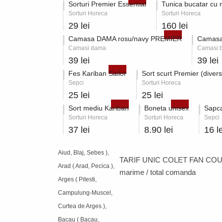
Sorturi Premier Essential
Tunica bucatar cu
Sorturi Horeca
Sorturi Horeca
29 lei
160 lei
Camasa DAMA rosu/navy PREMIER
Camasa
Camasi dama
Camasi b
39 lei
39 lei
Fes Kariban Sailor
Sort scurt Premier (divers
Sepci
Sorturi Horeca
25 lei
25 lei
Sort mediu Kariban
Boneta unisex
Sapca
Sorturi Horeca
Sorturi Horeca
Sepci
37 lei
8.90 lei
16 le
Aiud, Blaj, Sebes ),
TARIF UNIC COLET FAN COU
Arad ( Arad, Pecica ),
marime / total comanda
Arges ( Pitesti,
Campulung-Muscel,
Curtea de Arges ),
Bacau ( Bacau,