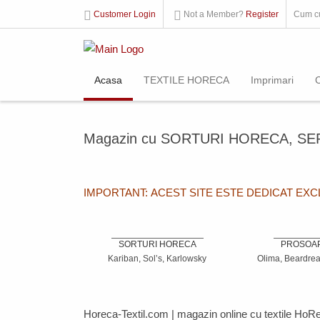
Customer Login
Not a Member?
Register
Cum c
Acasa
TEXTILE HORECA
Imprimari
Magazin cu SORTURI HORECA, SE
IMPORTANT: ACEST SITE ESTE DEDICAT EX
SORTURI HORECA
PROSOA
Kariban, Sol’s, Karlowsky
Olima, Beardrea
Horeca-Textil.com
| magazin online cu textile
HoR