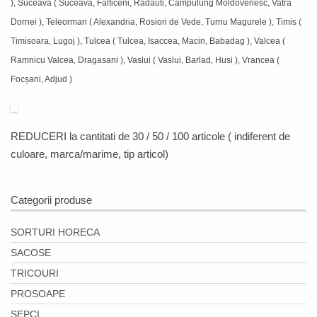
), Suceava ( Suceava, Falticeni, Radauti, Campulung Moldovenesc, Vatra
Dornei ), Teleorman ( Alexandria, Rosiori de Vede, Turnu Magurele ), Timis (
Timisoara, Lugoj ), Tulcea ( Tulcea, Isaccea, Macin, Babadag ), Valcea (
Ramnicu Valcea, Dragasani ), Vaslui ( Vaslui, Barlad, Husi ), Vrancea (
Focșani, Adjud )
REDUCERI
la cantitati de 30 / 50 / 100 articole ( indiferent de
culoare, marca/marime, tip articol)
Categorii produse
SORTURI HORECA
SACOSE
TRICOURI
PROSOAPE
SEPCI