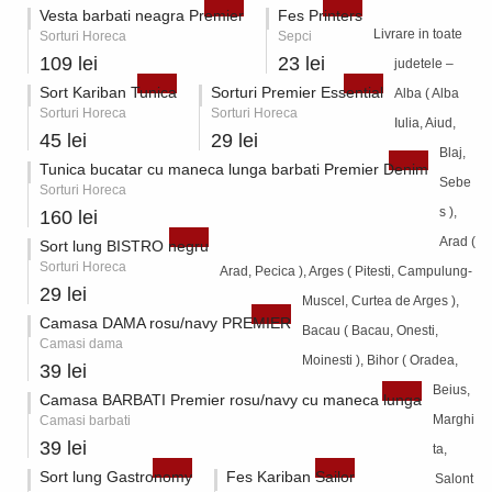
Vesta barbati neagra Premier
Fes Printers
Livrare in toate
Sorturi Horeca
Sepci
109 lei
23 lei
judetele –
Sort Kariban Tunica
Sorturi Premier Essential
Alba ( Alba
Sorturi Horeca
Sorturi Horeca
Iulia, Aiud,
45 lei
29 lei
Blaj,
Tunica bucatar cu maneca lunga barbati Premier Denim
Sebe
Sorturi Horeca
s ),
160 lei
Arad (
Sort lung BISTRO negru
Sorturi Horeca
Arad, Pecica ), Arges ( Pitesti, Campulung-
29 lei
Muscel, Curtea de Arges ),
Camasa DAMA rosu/navy PREMIER
Bacau ( Bacau, Onesti,
Camasi dama
Moinesti ), Bihor ( Oradea,
39 lei
Beius,
Camasa BARBATI Premier rosu/navy cu maneca lunga
Marghi
Camasi barbati
39 lei
ta,
Sort lung Gastronomy
Fes Kariban Sailor
Salont