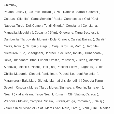
Ghimbav,
Poiana Brasov ), Bucuresti, Buzau (Buzau, Ramnicu Sarat), Calarasi (
Calarasi, Oltenita ), Caras Severin ( Resita, Caransebes ), Cluj ( Cluj
Napoca, Turda, Dej, Campia Turzii, Gherla ), Constanta ( Constanta,
Mangalia, Medgidia ), Covasna ( Sfantu Gheorghe, Targu Secuiesc ),
Dambovita ( Targoviste, Moreni ), Dolj ( Craiova, Calafat, Bailești ), Galati (
Galati, Tecuci ), Giurgiu ( Giurgiu ), Gorj ( Targu Jiu, Motru ), Harghita (
Miercurea Ciuc, Gheorgheni, Odorheiu Secuiesc, Toplita ), Hunedoara (
Deva, Hunedoara, Brad, Lupeni, Orastie, Petrosani, Vulcan ), Ialomita (
Slobozia, Fetesti, Urziceni ), Iasi ( Iasi, Pascani ), Ilfov ( Bragadiru, Buftea,
Chitila, Magurele, Otopeni, Pantelimon, Popesti-Leordeni, Voluntari ),
Maramures ( Baia Mare, Sighetu Marmatiei ), Mehedinti ( Drobeta Turnu
Severin, Orsova ), Mures ( Targu Mures, Sighisoara, Reghin, Tarnaveni ),
Neamt ( Piatra Neamt, Targu Neamt, Roman ), Olt ( Slatina, Caracal ),
Prahova ( Ploiesti, Campina, Sinaia, Busteni, Azuga, Comarnic, ), Salaj (
Zalau, Sinleu Silvaniei ), Satu Mare ( Satu Mare, Carei ), Sibiu ( Sibiu, Medias