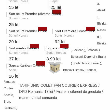
Sorturi Horeca
Sepci
a,
15 lei
25 lei
Alesd
Sort scurt Premier (diverse culori)
),
Sorturi Horeca
Bistrita
25 lei
Nasau
Sort scurt Premier Chino
Sort Premiere Cross back
Sorturi Horeca
Sorturi Horeca
d (
29 lei
92 lei
Bistrita
Sort mediu Kariban
Boneta unisex
, Beclean ), Botosani (
Sorturi Horeca
Sorturi Horeca
Botosani, Dorohoi ), Braila
37 lei
8.90 lei
( Braila, Ianca, Faurei ),
Sapca Kariban Orlando
Sepci
Brasov ( Brasov, Predeal,
16 lei
Fagaraș,
TARIF UNIC COLET FAN COURIER EXPRESS /
Codlea,
DPD Romania:
19 lei / livrare
, indiferent de greutate /
Sacele,
marime / total comanda
Bran,
SanPetru,