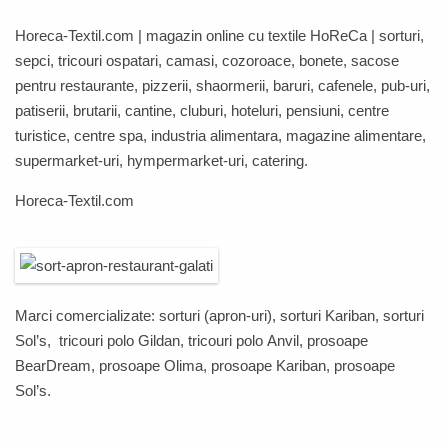
Horeca-Textil.com
| magazin online cu textile
HoReCa
| sorturi,
sepci, tricouri ospatari, camasi, cozoroace, bonete, sacose
pentru restaurante, pizzerii, shaormerii, baruri, cafenele, pub-uri,
patiserii, brutarii, cantine, cluburi, hoteluri, pensiuni, centre
turistice, centre spa, industria alimentara, magazine alimentare,
supermarket-uri, hympermarket-uri, catering.
Horeca-Textil.com
Marci comercializate: sorturi (apron-uri), sorturi
Kariban
, sorturi
Sol’s
, tricouri polo
Gildan
, tricouri polo
Anvil,
prosoape
BearDream
,
prosoape
Olima
,
prosoape
Kariban
,
prosoape
Sol’s
.