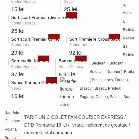
Sorturi Horeca
Sepci
a,
15 lei
25 lei
Alesd
Sort scurt Premier (diverse culori)
),
Sorturi Horeca
Bistrita
25 lei
Nasau
Sort scurt Premier Chino
Sort Premiere Cross back
Sorturi Horeca
Sorturi Horeca
d (
29 lei
92 lei
Bistrita
Sort mediu Kariban
Boneta unisex
, Beclean ), Botosani (
Sorturi Horeca
Sorturi Horeca
Botosani, Dorohoi ), Braila
37 lei
8.90 lei
( Braila, Ianca, Faurei ),
Sapca Kariban Orlando
Sepci
Brasov ( Brasov, Predeal,
16 lei
Fagaraș, Codlea, Sacele, Bran,
SanPetru,
TARIF UNIC COLET FAN COURIER EXPRESS /
Ghimbav,
DPD Romania:
19 lei / livrare
, indiferent de greutate /
Poiana
marime / total comanda
Brasov ),