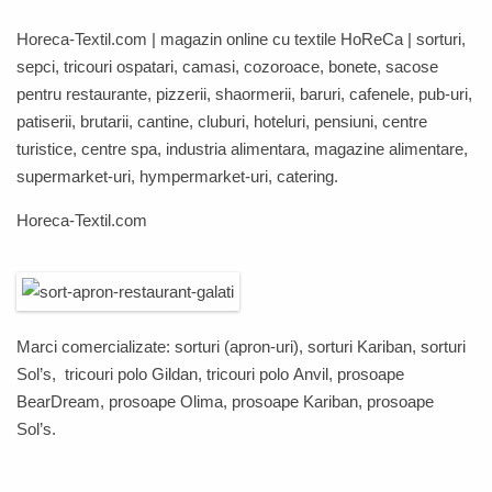
Horeca-Textil.com
| magazin online cu textile
HoReCa
| sorturi,
sepci, tricouri ospatari, camasi, cozoroace, bonete, sacose
pentru restaurante, pizzerii, shaormerii, baruri, cafenele, pub-uri,
patiserii, brutarii, cantine, cluburi, hoteluri, pensiuni, centre
turistice, centre spa, industria alimentara, magazine alimentare,
supermarket-uri, hympermarket-uri, catering.
Horeca-Textil.com
Marci comercializate: sorturi (apron-uri), sorturi
Kariban
, sorturi
Sol’s
, tricouri polo
Gildan
, tricouri polo
Anvil,
prosoape
BearDream
,
prosoape
Olima
,
prosoape
Kariban
,
prosoape
Sol’s
.