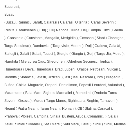
Bucuresti,
Buzau
(Buzau, Ramnicu Sarat), Calarasi ( Calarasi, Oltenita ), Caras Severin (
Resita, Caransebes ), Cluj ( Cluj Napoca, Turda, Dej, Campia Turzii, Gherla
), Constanta ( Constanta, Mangalia, Medgidia ), Covasna ( Sfantu Gheorghe,
Targu Secuiesc ), Dambovita ( Targoviste, Moreni ), Dolj ( Craiova, Calafat,
Bailești ), Galati ( Galati, Tecuci ), Giurgiu ( Giurgiu ), Gorj ( Targu Jiu, Motru ),
Harghita ( Miercurea Ciuc, Gheorgheni, Odorheiu Secuiesc, Toplita ),
Hunedoara ( Deva, Hunedoara, Brad, Lupeni, Orastie, Petrosani, Vulcan ),
Ialomita ( Slobozia, Fetesti, Urziceni ), Iasi ( Iasi, Pascani ), Ilfov ( Bragadiru,
Buftea, Chitila, Magurele, Otopeni, Pantelimon, Popesti-Leordeni, Voluntari ),
Maramures ( Baia Mare, Sighetu Marmatiei ), Mehedinti ( Drobeta Turnu
Severin, Orsova ), Mures ( Targu Mures, Sighisoara, Reghin, Tarnaveni ),
Neamt ( Piatra Neamt, Targu Neamt, Roman ), Olt ( Slatina, Caracal ),
Prahova ( Ploiesti, Campina, Sinaia, Busteni, Azuga, Comarnic, ), Salaj (
Zalau, Sinleu Silvaniei ), Satu Mare ( Satu Mare, Carei ), Sibiu ( Sibiu, Medias