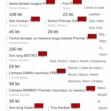
Vesta barbati neagra Premier
Fes Printers
Livrare in toate
Sorturi Horeca
Sepci
109 lei
23 lei
judetele –
Sort Kariban Tunica
Sorturi Premier Essential
Alba ( Alba
Sorturi Horeca
Sorturi Horeca
Iulia, Aiud,
45 lei
29 lei
Blaj,
Tunica bucatar cu maneca lunga barbati Premier Denim
Sebe
Sorturi Horeca
s ),
160 lei
Arad (
Sort lung BISTRO negru
Sorturi Horeca
Arad, Pecica ), Arges ( Pitesti, Campulung-
29 lei
Muscel, Curtea de Arges ),
Camasa DAMA rosu/navy PREMIER
Bacau ( Bacau, Onesti,
Camasi dama
Moinesti ), Bihor ( Oradea,
39 lei
Beius,
Camasa BARBATI Premier rosu/navy cu maneca lunga
Marghi
Camasi barbati
39 lei
ta,
Sort lung Gastronomy
Fes Kariban Sailor
Salont