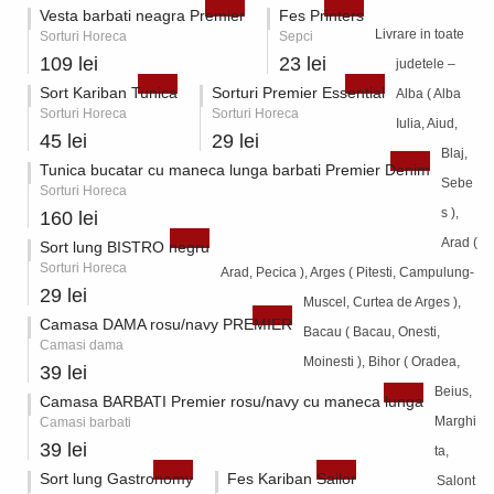
Vesta barbati neagra Premier
Fes Printers
Livrare in toate
Sorturi Horeca
Sepci
109 lei
23 lei
judetele –
Sort Kariban Tunica
Sorturi Premier Essential
Alba ( Alba
Sorturi Horeca
Sorturi Horeca
Iulia, Aiud,
45 lei
29 lei
Blaj,
Tunica bucatar cu maneca lunga barbati Premier Denim
Sebe
Sorturi Horeca
s ),
160 lei
Arad (
Sort lung BISTRO negru
Sorturi Horeca
Arad, Pecica ), Arges ( Pitesti, Campulung-
29 lei
Muscel, Curtea de Arges ),
Camasa DAMA rosu/navy PREMIER
Bacau ( Bacau, Onesti,
Camasi dama
Moinesti ), Bihor ( Oradea,
39 lei
Beius,
Camasa BARBATI Premier rosu/navy cu maneca lunga
Marghi
Camasi barbati
39 lei
ta,
Sort lung Gastronomy
Fes Kariban Sailor
Salont