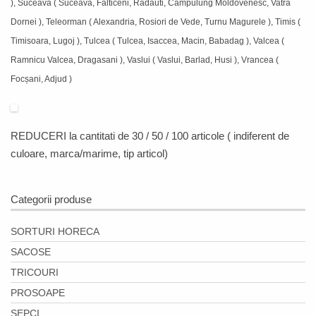
), Suceava ( Suceava, Falticeni, Radauti, Campulung Moldovenesc, Vatra
Dornei ), Teleorman ( Alexandria, Rosiori de Vede, Turnu Magurele ), Timis (
Timisoara, Lugoj ), Tulcea ( Tulcea, Isaccea, Macin, Babadag ), Valcea (
Ramnicu Valcea, Dragasani ), Vaslui ( Vaslui, Barlad, Husi ), Vrancea (
Focșani, Adjud )
REDUCERI
la cantitati de 30 / 50 / 100 articole ( indiferent de
culoare, marca/marime, tip articol)
Categorii produse
SORTURI HORECA
SACOSE
TRICOURI
PROSOAPE
SEPCI