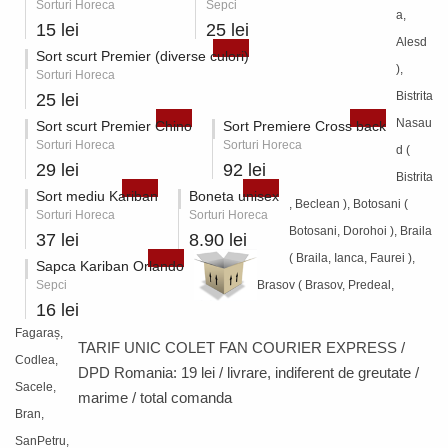
Sorturi Horeca
Sepci
a,
15 lei
25 lei
Alesd
Sort scurt Premier (diverse culori)
),
Sorturi Horeca
Bistrita
25 lei
Nasau
Sort scurt Premier Chino
Sort Premiere Cross back
Sorturi Horeca
Sorturi Horeca
d (
29 lei
92 lei
Bistrita
Sort mediu Kariban
Boneta unisex
, Beclean ), Botosani (
Sorturi Horeca
Sorturi Horeca
Botosani, Dorohoi ), Braila
37 lei
8.90 lei
( Braila, Ianca, Faurei ),
Sapca Kariban Orlando
Sepci
Brasov ( Brasov, Predeal,
16 lei
Fagaraș,
TARIF UNIC COLET FAN COURIER EXPRESS /
Codlea,
DPD Romania:
19 lei / livrare
, indiferent de greutate /
Sacele,
marime / total comanda
Bran,
SanPetru,