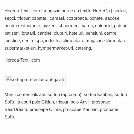
Horeca-Textil.com
| magazin online cu textile
HoReCa
| sorturi,
sepci, tricouri ospatari, camasi, cozoroace, bonete, sacose
pentru restaurante, pizzerii, shaormerii, baruri, cafenele, pub-uri,
patiserii, brutarii, cantine, cluburi, hoteluri, pensiuni, centre
turistice, centre spa, industria alimentara, magazine alimentare,
supermarket-uri, hympermarket-uri, catering.
Horeca-Textil.com
Marci comercializate: sorturi (apron-uri), sorturi
Kariban
, sorturi
Sol’s
, tricouri polo
Gildan
, tricouri polo
Anvil,
prosoape
BearDream
,
prosoape
Olima
,
prosoape
Kariban
,
prosoape
Sol’s
.