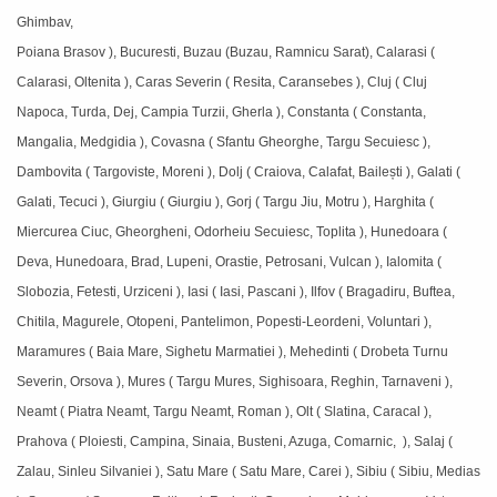
Ghimbav,
Poiana Brasov ), Bucuresti, Buzau (Buzau, Ramnicu Sarat), Calarasi (
Calarasi, Oltenita ), Caras Severin ( Resita, Caransebes ), Cluj ( Cluj
Napoca, Turda, Dej, Campia Turzii, Gherla ), Constanta ( Constanta,
Mangalia, Medgidia ), Covasna ( Sfantu Gheorghe, Targu Secuiesc ),
Dambovita ( Targoviste, Moreni ), Dolj ( Craiova, Calafat, Bailești ), Galati (
Galati, Tecuci ), Giurgiu ( Giurgiu ), Gorj ( Targu Jiu, Motru ), Harghita (
Miercurea Ciuc, Gheorgheni, Odorheiu Secuiesc, Toplita ), Hunedoara (
Deva, Hunedoara, Brad, Lupeni, Orastie, Petrosani, Vulcan ), Ialomita (
Slobozia, Fetesti, Urziceni ), Iasi ( Iasi, Pascani ), Ilfov ( Bragadiru, Buftea,
Chitila, Magurele, Otopeni, Pantelimon, Popesti-Leordeni, Voluntari ),
Maramures ( Baia Mare, Sighetu Marmatiei ), Mehedinti ( Drobeta Turnu
Severin, Orsova ), Mures ( Targu Mures, Sighisoara, Reghin, Tarnaveni ),
Neamt ( Piatra Neamt, Targu Neamt, Roman ), Olt ( Slatina, Caracal ),
Prahova ( Ploiesti, Campina, Sinaia, Busteni, Azuga, Comarnic, ), Salaj (
Zalau, Sinleu Silvaniei ), Satu Mare ( Satu Mare, Carei ), Sibiu ( Sibiu, Medias