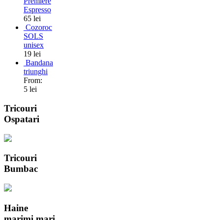
Premiere
Espresso
65 lei
Cozoroc
SOLS
unisex
19 lei
Bandana
triunghi
From:
5 lei
Tricouri
Ospatari
Tricouri
Bumbac
Haine
marimi mari