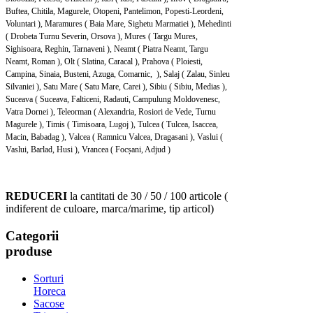
Buftea, Chitila, Magurele, Otopeni, Pantelimon, Popesti-Leordeni,
Voluntari ), Maramures ( Baia Mare, Sighetu Marmatiei ), Mehedinti
( Drobeta Turnu Severin, Orsova ), Mures ( Targu Mures,
Sighisoara, Reghin, Tarnaveni ), Neamt ( Piatra Neamt, Targu
Neamt, Roman ), Olt ( Slatina, Caracal ), Prahova ( Ploiesti,
Campina, Sinaia, Busteni, Azuga, Comarnic, ), Salaj ( Zalau, Sinleu
Silvaniei ), Satu Mare ( Satu Mare, Carei ), Sibiu ( Sibiu, Medias ),
Suceava ( Suceava, Falticeni, Radauti, Campulung Moldovenesc,
Vatra Dornei ), Teleorman ( Alexandria, Rosiori de Vede, Turnu
Magurele ), Timis ( Timisoara, Lugoj ), Tulcea ( Tulcea, Isaccea,
Macin, Babadag ), Valcea ( Ramnicu Valcea, Dragasani ), Vaslui (
Vaslui, Barlad, Husi ), Vrancea ( Focșani, Adjud )
REDUCERI
la cantitati de 30 / 50 / 100 articole (
indiferent de culoare, marca/marime, tip articol)
Categorii
produse
Sorturi
Horeca
Sacose