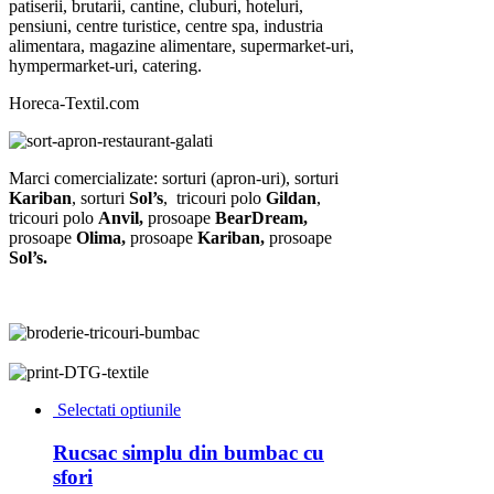
patiserii, brutarii, cantine, cluburi, hoteluri,
pensiuni, centre turistice, centre spa, industria
alimentara, magazine alimentare, supermarket-uri,
hympermarket-uri, catering.
Horeca-Textil.com
Marci comercializate: sorturi (apron-uri), sorturi
Kariban
, sorturi
Sol’s
, tricouri polo
Gildan
,
tricouri polo
Anvil,
prosoape
BearDream
,
prosoape
Olima
,
prosoape
Kariban
,
prosoape
Sol’s
.
Selectati optiunile
Rucsac simplu din bumbac cu
sfori