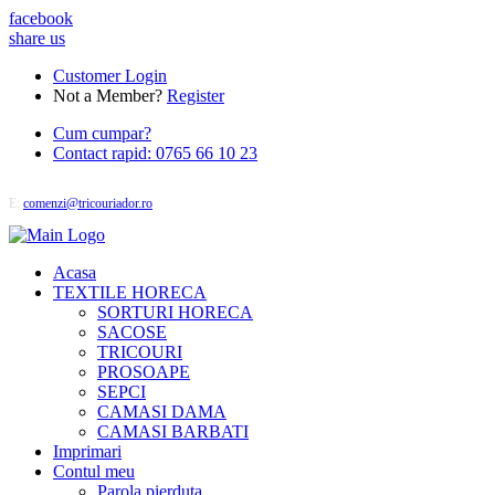
facebook
share us
Customer Login
Not a Member?
Register
Cum cumpar?
Contact rapid: 0765 66 10 23
E:
comenzi@tricouriador.ro
Acasa
TEXTILE HORECA
SORTURI HORECA
SACOSE
TRICOURI
PROSOAPE
SEPCI
CAMASI DAMA
CAMASI BARBATI
Imprimari
Contul meu
Parola pierduta