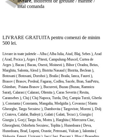
livrare
, indiferent de greutate / marime /
total comanda
LIVRARE GRATUITA pentru comenzi de minim
500 lei.
Livrare in toate judetele – Alba ( Alba Iulia, Aiud, Blaj, Sebes ), Arad
( Arad, Pecica ), Arges ( Pitesti, Campulung-Muscel, Curtea de
Arges ), Bacau ( Bacau, Onesti, Moinesti ), Bihor ( Oradea, Beius,
Marghita, Salonta, Alesd ), Bistrita Nasaud ( Bistrita, Beclean ),
Botosani ( Botosani, Dorohoi ), Braila ( Braila, Ianca, Faurei ),
Brasov ( Brasov, Predeal, Fagaraș, Codlea, Sacele, Bran, SanPetru,
Ghimbav, Poiana Brasov ), Bucuresti, Buzau (Buzau, Ramnicu
Sarat), Calarasi ( Calarasi, Oltenita ), Caras Severin ( Resita,
Caransebes ), Cluj ( Cluj Napoca, Turda, Dej, Campia Turzii, Gherla
), Constanta ( Constanta, Mangalia, Medgidia ), Covasna ( Sfantu
Gheorghe, Targu Secuiesc ), Dambovita ( Targoviste, Moreni ), Dolj
( Craiova, Calafat, Bailești ), Galati ( Galati, Tecuci ), Giurgiu (
Giurgiu ), Gorj ( Targu Jiu, Motru ), Harghita ( Miercurea Ciuc,
Gheorgheni, Odorheiu Secuiesc, Toplita ), Hunedoara ( Deva,
Hunedoara, Brad, Lupeni, Orastie, Petrosani, Vulcan ), Ialomita (
Slobozia, Fetesti, Urziceni ), Iasi ( Iasi, Pascani ), Ilfov ( Bragadiru,