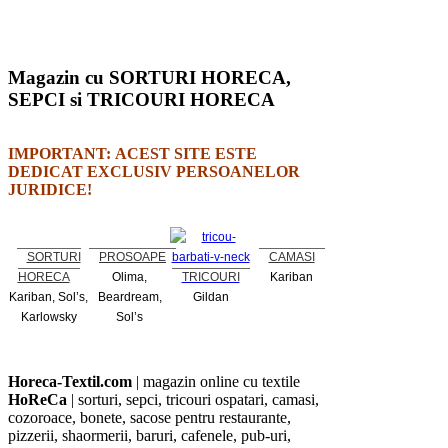
Magazin cu SORTURI HORECA,
SEPCI si TRICOURI HORECA
IMPORTANT: ACEST SITE ESTE
DEDICAT EXCLUSIV PERSOANELOR
JURIDICE!
SORTURI
PROSOAPE
CAMASI
HORECA
Olima,
TRICOURI
Kariban
Kariban, Sol’s,
Beardream,
Gildan
Karlowsky
Sol’s
Horeca-Textil.com
| magazin online cu textile
HoReCa
| sorturi, sepci, tricouri ospatari, camasi,
cozoroace, bonete, sacose pentru restaurante,
pizzerii, shaormerii, baruri, cafenele, pub-uri,