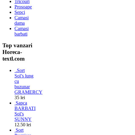
Tricouri
Prosoape
Sepci
Camasi
dama
Camasi
barbati
Top vanzari
Horeca-
textl.com
.Sort
Sol’s lung
cu
buzunar
GRAMERCY
35 lei
Sapca
BARBATI
Sol’s
SUNNY
12.50 lei
Sort