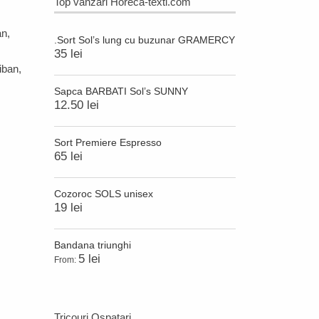
Top vanzari Horeca-textl.com
an
,
.Sort Sol’s lung cu buzunar GRAMERCY
35 lei
iban
,
Sapca BARBATI Sol’s SUNNY
12.50 lei
Sort Premiere Espresso
65 lei
Cozoroc SOLS unisex
19 lei
Bandana triunghi
5 lei
From:
Tricouri Ospatari