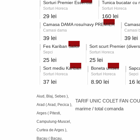
Sorturi Premier Essential
Tunica bucatar cu
Sorturi Horeca
Sorturi Horeca
29 lei
160 lei
Camasa DAMA rosu/navy PREMIER
Camasa
Camasi dama
Camasi b
39 lei
39 lei
Fes Kariban Sailor
Sort scurt Premier (divers
Sepci
Sorturi Horeca
25 lei
25 lei
Sort mediu Kariban
Boneta unisex
Sapca
Sorturi Horeca
Sorturi Horeca
Sepci
37 lei
8.90 lei
16 le
Aiud, Blaj, Sebes ),
TARIF UNIC COLET FAN COU
Arad ( Arad, Pecica ),
marime / total comanda
Arges ( Pitesti,
Campulung-Muscel,
Curtea de Arges ),
Bacau ( Bacau,