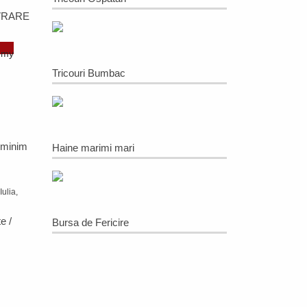
VRARE
omy
Tricouri Bumbac
 minim
Haine marimi mari
Iulia,
e /
Bursa de Fericire