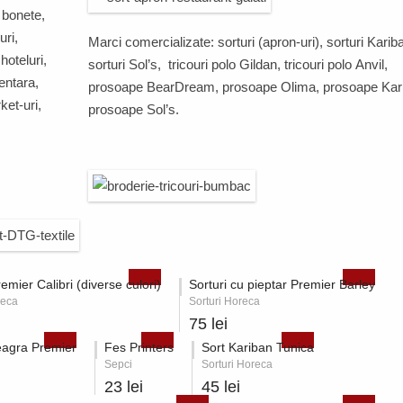
, bonete,
uri,
Marci comercializate: sorturi (apron-uri), sorturi
Karib
 hoteluri,
sorturi
Sol’s
, tricouri polo
Gildan
, tricouri polo
Anvil,
mentara,
prosoape
BearDream
,
prosoape
Olima
,
prosoape
Kar
et-uri,
prosoape
Sol’s
.
remier Calibri (diverse culori)
Sorturi cu pieptar Premier Barley
reca
Sorturi Horeca
75 lei
eagra Premier
Fes Printers
Sort Kariban Tunica
Sepci
Sorturi Horeca
23 lei
45 lei