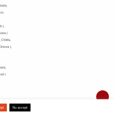
raila,
icu
i ),
oara (
 Chitila,
Orsova ),
(
oara,
jud )
ept
Nu accept
DEZVOLTAT DE
TRICOURI ADOR