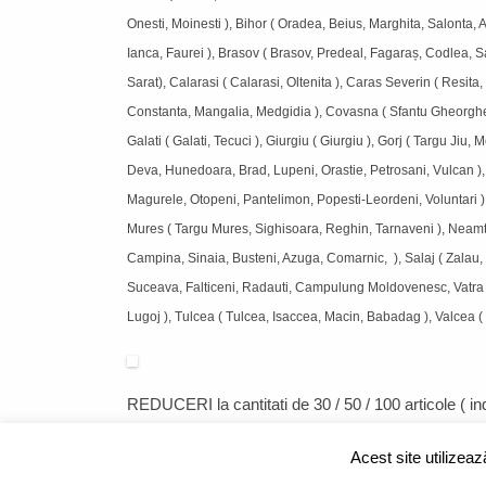
Onesti, Moinesti ), Bihor ( Oradea, Beius, Marghita, Salonta, Al
Ianca, Faurei ), Brasov ( Brasov, Predeal, Fagaraș, Codlea,
Sarat), Calarasi ( Calarasi, Oltenita ), Caras Severin ( Resit
Constanta, Mangalia, Medgidia ), Covasna ( Sfantu Gheorghe, T
Galati ( Galati, Tecuci ), Giurgiu ( Giurgiu ), Gorj ( Targu Ji
Deva, Hunedoara, Brad, Lupeni, Orastie, Petrosani, Vulcan ), Ialo
Magurele, Otopeni, Pantelimon, Popesti-Leordeni, Voluntari )
Mures ( Targu Mures, Sighisoara, Reghin, Tarnaveni ), Neamt (
Campina, Sinaia, Busteni, Azuga, Comarnic, ), Salaj ( Zalau, S
Suceava, Falticeni, Radauti, Campulung Moldovenesc, Vatra D
Lugoj ), Tulcea ( Tulcea, Isaccea, Macin, Babadag ), Valcea (
REDUCERI
la cantitati de 30 / 50 / 100 articole ( 
Acest site utilizea
CUM CUMPAR?
|
FORMULAR RETUR
|
LIVRARE SI RETUR
|
ANPC