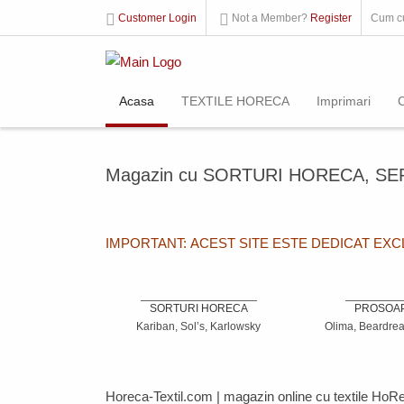
Customer Login
Not a Member?
Register
Cum c
Acasa
TEXTILE HORECA
Imprimari
Magazin cu SORTURI HORECA, SE
IMPORTANT: ACEST SITE ESTE DEDICAT EX
SORTURI HORECA
PROSOA
Kariban, Sol’s, Karlowsky
Olima, Beardrea
Horeca-Textil.com
| magazin online cu textile
HoR