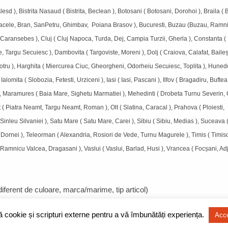
esd ), Bistrita Nasaud ( Bistrita, Beclean ), Botosani ( Botosani, Dorohoi ), Braila ( B
 Sacele, Bran, SanPetru, Ghimbav, Poiana Brasov ), Bucuresti, Buzau (Buzau, Ramn
a, Caransebes ), Cluj ( Cluj Napoca, Turda, Dej, Campia Turzii, Gherla ), Constanta (
argu Secuiesc ), Dambovita ( Targoviste, Moreni ), Dolj ( Craiova, Calafat, Baileșt
u, Motru ), Harghita ( Miercurea Ciuc, Gheorgheni, Odorheiu Secuiesc, Toplita ), Huned
mita ( Slobozia, Fetesti, Urziceni ), Iasi ( Iasi, Pascani ), Ilfov ( Bragadiru, Buftea,
, Maramures ( Baia Mare, Sighetu Marmatiei ), Mehedinti ( Drobeta Turnu Severin, 
 Piatra Neamt, Targu Neamt, Roman ), Olt ( Slatina, Caracal ), Prahova ( Ploiesti,
inleu Silvaniei ), Satu Mare ( Satu Mare, Carei ), Sibiu ( Sibiu, Medias ), Suceava 
ornei ), Teleorman ( Alexandria, Rosiori de Vede, Turnu Magurele ), Timis ( Timis
 Ramnicu Valcea, Dragasani ), Vaslui ( Vaslui, Barlad, Husi ), Vrancea ( Focșani, Ad
indiferent de culoare, marca/marime, tip articol)
ză cookie și scripturi externe pentru a vă îmbunătăți experiența.
Acc