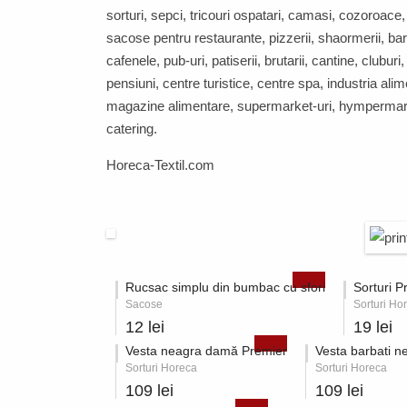
sorturi, sepci, tricouri ospatari, camasi, cozoroace
sacose pentru restaurante, pizzerii, shaormerii, bar
cafenele, pub-uri, patiserii, brutarii, cantine, cluburi,
pensiuni, centre turistice, centre spa, industria ali
magazine alimentare, supermarket-uri, hympermark
catering.
Horeca-Textil.com
Rucsac simplu din bumbac cu sfori
Sorturi P
Sacose
Sorturi Ho
12 lei
19 lei
Vesta neagra damă Premier
Vesta barbati n
Sorturi Horeca
Sorturi Horeca
109 lei
109 lei