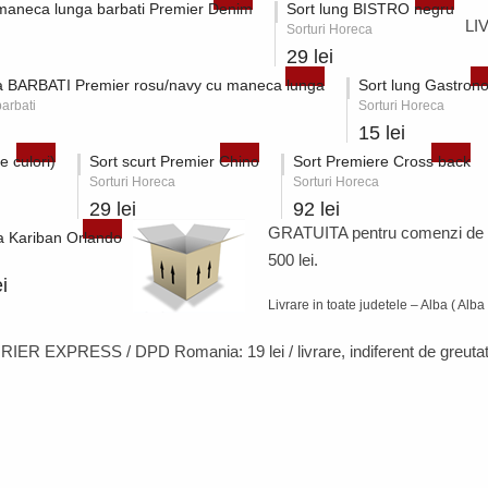
 maneca lunga barbati Premier Denim
Sort lung BISTRO negru
LI
Sorturi Horeca
29 lei
 BARBATI Premier rosu/navy cu maneca lunga
Sort lung Gastron
arbati
Sorturi Horeca
15 lei
e culori)
Sort scurt Premier Chino
Sort Premiere Cross back
Sorturi Horeca
Sorturi Horeca
29 lei
92 lei
GRATUITA pentru comenzi de
 Kariban Orlando
500 lei.
i
Livrare in toate judetele – Alba ( Alba 
RIER EXPRESS / DPD Romania:
19 lei / livrare
, indiferent de greutat