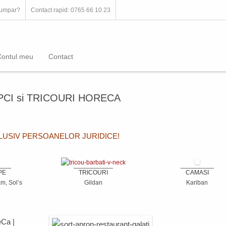
umpar?
Contact rapid: 0765 66 10 23
Contul meu
Contact
PCI si TRICOURI HORECA
CLUSIV PERSOANELOR JURIDICE!
PE
TRICOURI
CAMASI
m, Sol’s
Gildan
Kariban
eCa
|