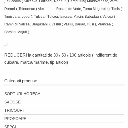
), Suceava ( Suceava, Falticeni, Radauti, Campulung Moldovenesc, Vatra
Dornei ), Teleorman ( Alexandria, Rosiori de Vede, Turnu Magurele ), Timis (
Timisoara, Lugoj ), Tulcea ( Tulcea, Isaccea, Macin, Babadag ), Valcea (
Ramnicu Valcea, Dragasani ), Vaslui ( Vaslui, Barlad, Husi ), Vrancea (
Focșani, Adjud )
REDUCERI
la cantitati de 30 / 50 / 100 articole ( indiferent de
culoare, marca/marime, tip articol)
Categorii produse
SORTURI HORECA
SACOSE
TRICOURI
PROSOAPE
SEPCI