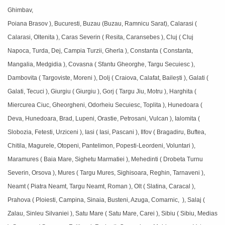
Ghimbav,
Poiana Brasov ), Bucuresti, Buzau (Buzau, Ramnicu Sarat), Calarasi (
Calarasi, Oltenita ), Caras Severin ( Resita, Caransebes ), Cluj ( Cluj
Napoca, Turda, Dej, Campia Turzii, Gherla ), Constanta ( Constanta,
Mangalia, Medgidia ), Covasna ( Sfantu Gheorghe, Targu Secuiesc ),
Dambovita ( Targoviste, Moreni ), Dolj ( Craiova, Calafat, Bailești ), Galati (
Galati, Tecuci ), Giurgiu ( Giurgiu ), Gorj ( Targu Jiu, Motru ), Harghita (
Miercurea Ciuc, Gheorgheni, Odorheiu Secuiesc, Toplita ), Hunedoara (
Deva, Hunedoara, Brad, Lupeni, Orastie, Petrosani, Vulcan ), Ialomita (
Slobozia, Fetesti, Urziceni ), Iasi ( Iasi, Pascani ), Ilfov ( Bragadiru, Buftea,
Chitila, Magurele, Otopeni, Pantelimon, Popesti-Leordeni, Voluntari ),
Maramures ( Baia Mare, Sighetu Marmatiei ), Mehedinti ( Drobeta Turnu
Severin, Orsova ), Mures ( Targu Mures, Sighisoara, Reghin, Tarnaveni ),
Neamt ( Piatra Neamt, Targu Neamt, Roman ), Olt ( Slatina, Caracal ),
Prahova ( Ploiesti, Campina, Sinaia, Busteni, Azuga, Comarnic, ), Salaj (
Zalau, Sinleu Silvaniei ), Satu Mare ( Satu Mare, Carei ), Sibiu ( Sibiu, Medias