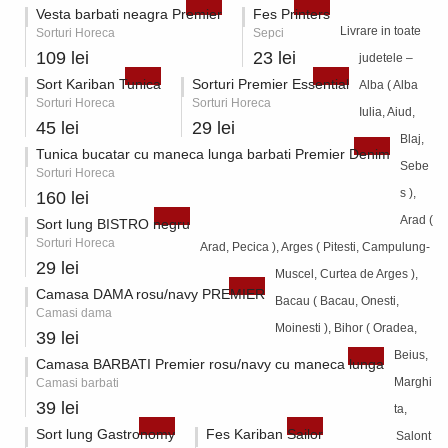
Vesta barbati neagra Premier
Fes Printers
Livrare in toate
Sorturi Horeca
Sepci
109 lei
23 lei
judetele –
Sort Kariban Tunica
Sorturi Premier Essential
Alba ( Alba
Sorturi Horeca
Sorturi Horeca
Iulia, Aiud,
45 lei
29 lei
Blaj,
Tunica bucatar cu maneca lunga barbati Premier Denim
Sebe
Sorturi Horeca
s ),
160 lei
Arad (
Sort lung BISTRO negru
Sorturi Horeca
Arad, Pecica ), Arges ( Pitesti, Campulung-
29 lei
Muscel, Curtea de Arges ),
Camasa DAMA rosu/navy PREMIER
Bacau ( Bacau, Onesti,
Camasi dama
Moinesti ), Bihor ( Oradea,
39 lei
Beius,
Camasa BARBATI Premier rosu/navy cu maneca lunga
Marghi
Camasi barbati
39 lei
ta,
Sort lung Gastronomy
Fes Kariban Sailor
Salont