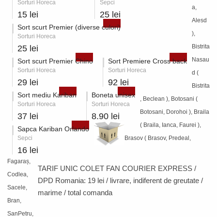
Sorturi Horeca
Sepci
a,
15 lei
25 lei
Alesd
Sort scurt Premier (diverse culori)
),
Sorturi Horeca
Bistrita
25 lei
Nasau
Sort scurt Premier Chino
Sort Premiere Cross back
Sorturi Horeca
Sorturi Horeca
d (
29 lei
92 lei
Bistrita
Sort mediu Kariban
Boneta unisex
, Beclean ), Botosani (
Sorturi Horeca
Sorturi Horeca
Botosani, Dorohoi ), Braila
37 lei
8.90 lei
( Braila, Ianca, Faurei ),
Sapca Kariban Orlando
Sepci
Brasov ( Brasov, Predeal,
16 lei
Fagaraș,
TARIF UNIC COLET FAN COURIER EXPRESS /
Codlea,
DPD Romania:
19 lei / livrare
, indiferent de greutate /
Sacele,
marime / total comanda
Bran,
SanPetru,