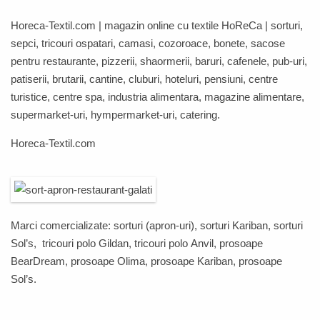
Horeca-Textil.com
| magazin online cu textile
HoReCa
| sorturi,
sepci, tricouri ospatari, camasi, cozoroace, bonete, sacose
pentru restaurante, pizzerii, shaormerii, baruri, cafenele, pub-uri,
patiserii, brutarii, cantine, cluburi, hoteluri, pensiuni, centre
turistice, centre spa, industria alimentara, magazine alimentare,
supermarket-uri, hympermarket-uri, catering.
Horeca-Textil.com
Marci comercializate: sorturi (apron-uri), sorturi
Kariban
, sorturi
Sol’s
, tricouri polo
Gildan
, tricouri polo
Anvil,
prosoape
BearDream
,
prosoape
Olima
,
prosoape
Kariban
,
prosoape
Sol’s
.