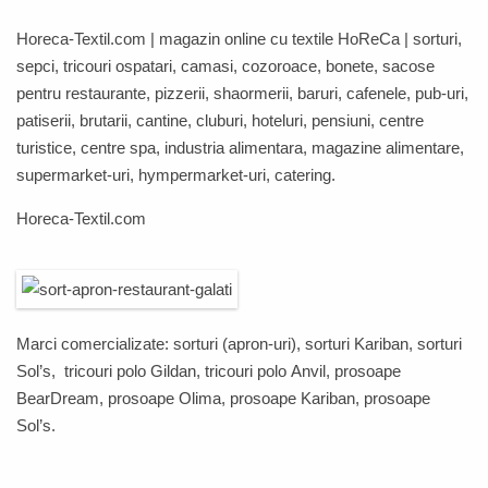
Horeca-Textil.com
| magazin online cu textile
HoReCa
| sorturi,
sepci, tricouri ospatari, camasi, cozoroace, bonete, sacose
pentru restaurante, pizzerii, shaormerii, baruri, cafenele, pub-uri,
patiserii, brutarii, cantine, cluburi, hoteluri, pensiuni, centre
turistice, centre spa, industria alimentara, magazine alimentare,
supermarket-uri, hympermarket-uri, catering.
Horeca-Textil.com
Marci comercializate: sorturi (apron-uri), sorturi
Kariban
, sorturi
Sol’s
, tricouri polo
Gildan
, tricouri polo
Anvil,
prosoape
BearDream
,
prosoape
Olima
,
prosoape
Kariban
,
prosoape
Sol’s
.