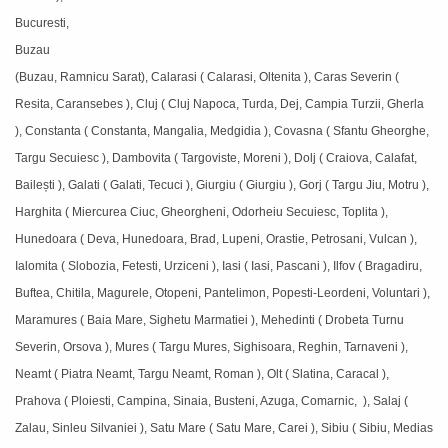
Bucuresti,
Buzau
(Buzau, Ramnicu Sarat), Calarasi ( Calarasi, Oltenita ), Caras Severin (
Resita, Caransebes ), Cluj ( Cluj Napoca, Turda, Dej, Campia Turzii, Gherla
), Constanta ( Constanta, Mangalia, Medgidia ), Covasna ( Sfantu Gheorghe,
Targu Secuiesc ), Dambovita ( Targoviste, Moreni ), Dolj ( Craiova, Calafat,
Bailești ), Galati ( Galati, Tecuci ), Giurgiu ( Giurgiu ), Gorj ( Targu Jiu, Motru ),
Harghita ( Miercurea Ciuc, Gheorgheni, Odorheiu Secuiesc, Toplita ),
Hunedoara ( Deva, Hunedoara, Brad, Lupeni, Orastie, Petrosani, Vulcan ),
Ialomita ( Slobozia, Fetesti, Urziceni ), Iasi ( Iasi, Pascani ), Ilfov ( Bragadiru,
Buftea, Chitila, Magurele, Otopeni, Pantelimon, Popesti-Leordeni, Voluntari ),
Maramures ( Baia Mare, Sighetu Marmatiei ), Mehedinti ( Drobeta Turnu
Severin, Orsova ), Mures ( Targu Mures, Sighisoara, Reghin, Tarnaveni ),
Neamt ( Piatra Neamt, Targu Neamt, Roman ), Olt ( Slatina, Caracal ),
Prahova ( Ploiesti, Campina, Sinaia, Busteni, Azuga, Comarnic, ), Salaj (
Zalau, Sinleu Silvaniei ), Satu Mare ( Satu Mare, Carei ), Sibiu ( Sibiu, Medias