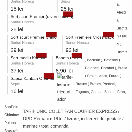
Sorturi Horeca
Sepci
a,
15 lei
25 lei
Alesd
Sort scurt Premier (diverse culori)
),
Sorturi Horeca
Bistrita
25 lei
Nasau
Sort scurt Premier Chino
Sort Premiere Cross back
Sorturi Horeca
Sorturi Horeca
d (
29 lei
92 lei
Bistrita
Sort mediu Kariban
Boneta unisex
, Beclean ), Botosani (
Sorturi Horeca
Sorturi Horeca
Botosani, Dorohoi ), Braila
37 lei
8.90 lei
( Braila, Ianca, Faurei ),
Sapca Kariban Orlando
Sepci
Brasov ( Brasov, Predeal,
16 lei
Fagaraș, Codlea, Sacele, Bran,
SanPetru,
TARIF UNIC COLET FAN COURIER EXPRESS /
Ghimbav,
DPD Romania:
19 lei / livrare
, indiferent de greutate /
Poiana
marime / total comanda
Brasov ),