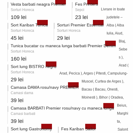
Vesta barbati neagra Premier
Fes Printers
Livrare in toate
Sorturi Horeca
Sepci
109 lei
23 lei
judetele –
Sort Kariban Tunica
Sorturi Premier Essential
Alba ( Alba
Sorturi Horeca
Sorturi Horeca
Iulia, Aiud,
45 lei
29 lei
Blaj,
Tunica bucatar cu maneca lunga barbati Premier Denim
Sebe
Sorturi Horeca
s ),
160 lei
Arad (
Sort lung BISTRO negru
Sorturi Horeca
Arad, Pecica ), Arges ( Pitesti, Campulung-
29 lei
Muscel, Curtea de Arges ),
Camasa DAMA rosu/navy PREMIER
Bacau ( Bacau, Onesti,
Camasi dama
Moinesti ), Bihor ( Oradea,
39 lei
Beius,
Camasa BARBATI Premier rosu/navy cu maneca lunga
Marghi
Camasi barbati
39 lei
ta,
Sort lung Gastronomy
Fes Kariban Sailor
Salont