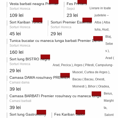
Vesta barbati neagra Premier
Fes Printers
Livrare in toate
Sorturi Horeca
Sepci
109 lei
23 lei
judetele –
Sort Kariban Tunica
Sorturi Premier Essential
Alba ( Alba
Sorturi Horeca
Sorturi Horeca
Iulia, Aiud,
45 lei
29 lei
Blaj,
Tunica bucatar cu maneca lunga barbati Premier Denim
Sebe
Sorturi Horeca
s ),
160 lei
Arad (
Sort lung BISTRO negru
Sorturi Horeca
Arad, Pecica ), Arges ( Pitesti, Campulung-
29 lei
Muscel, Curtea de Arges ),
Camasa DAMA rosu/navy PREMIER
Bacau ( Bacau, Onesti,
Camasi dama
Moinesti ), Bihor ( Oradea,
39 lei
Beius,
Camasa BARBATI Premier rosu/navy cu maneca lunga
Marghi
Camasi barbati
39 lei
ta,
Sort lung Gastronomy
Fes Kariban Sailor
Salont