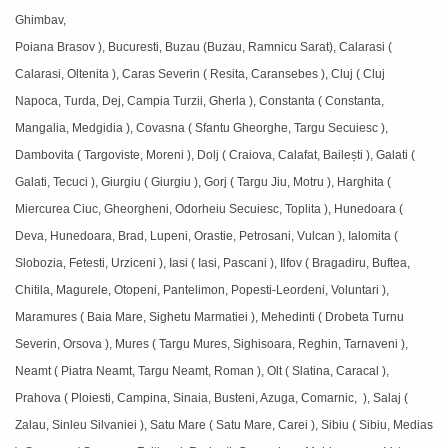
Ghimbav,
Poiana Brasov ), Bucuresti, Buzau (Buzau, Ramnicu Sarat), Calarasi (
Calarasi, Oltenita ), Caras Severin ( Resita, Caransebes ), Cluj ( Cluj
Napoca, Turda, Dej, Campia Turzii, Gherla ), Constanta ( Constanta,
Mangalia, Medgidia ), Covasna ( Sfantu Gheorghe, Targu Secuiesc ),
Dambovita ( Targoviste, Moreni ), Dolj ( Craiova, Calafat, Bailești ), Galati (
Galati, Tecuci ), Giurgiu ( Giurgiu ), Gorj ( Targu Jiu, Motru ), Harghita (
Miercurea Ciuc, Gheorgheni, Odorheiu Secuiesc, Toplita ), Hunedoara (
Deva, Hunedoara, Brad, Lupeni, Orastie, Petrosani, Vulcan ), Ialomita (
Slobozia, Fetesti, Urziceni ), Iasi ( Iasi, Pascani ), Ilfov ( Bragadiru, Buftea,
Chitila, Magurele, Otopeni, Pantelimon, Popesti-Leordeni, Voluntari ),
Maramures ( Baia Mare, Sighetu Marmatiei ), Mehedinti ( Drobeta Turnu
Severin, Orsova ), Mures ( Targu Mures, Sighisoara, Reghin, Tarnaveni ),
Neamt ( Piatra Neamt, Targu Neamt, Roman ), Olt ( Slatina, Caracal ),
Prahova ( Ploiesti, Campina, Sinaia, Busteni, Azuga, Comarnic, ), Salaj (
Zalau, Sinleu Silvaniei ), Satu Mare ( Satu Mare, Carei ), Sibiu ( Sibiu, Medias