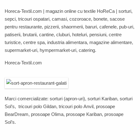
Horeca-Textil.com
| magazin online cu textile
HoReCa
| sorturi,
sepci, tricouri ospatari, camasi, cozoroace, bonete, sacose
pentru restaurante, pizzerii, shaormerii, baruri, cafenele, pub-uri,
patiserii, brutarii, cantine, cluburi, hoteluri, pensiuni, centre
turistice, centre spa, industria alimentara, magazine alimentare,
supermarket-uri, hympermarket-uri, catering.
Horeca-Textil.com
Marci comercializate: sorturi (apron-uri), sorturi
Kariban
, sorturi
Sol’s
, tricouri polo
Gildan
, tricouri polo
Anvil,
prosoape
BearDream
,
prosoape
Olima
,
prosoape
Kariban
,
prosoape
Sol’s
.