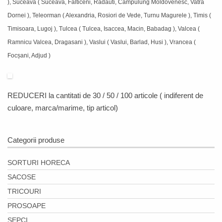
), Suceava ( Suceava, Falticeni, Radauti, Campulung Moldovenesc, Vatra
Dornei ), Teleorman ( Alexandria, Rosiori de Vede, Turnu Magurele ), Timis (
Timisoara, Lugoj ), Tulcea ( Tulcea, Isaccea, Macin, Babadag ), Valcea (
Ramnicu Valcea, Dragasani ), Vaslui ( Vaslui, Barlad, Husi ), Vrancea (
Focșani, Adjud )
REDUCERI
la cantitati de 30 / 50 / 100 articole ( indiferent de
culoare, marca/marime, tip articol)
Categorii produse
SORTURI HORECA
SACOSE
TRICOURI
PROSOAPE
SEPCI