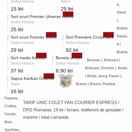
Sorturi Horeca
Sepci
a,
15 lei
25 lei
Alesd
Sort scurt Premier (diverse culori)
),
Sorturi Horeca
Bistrita
25 lei
Nasau
Sort scurt Premier Chino
Sort Premiere Cross back
Sorturi Horeca
Sorturi Horeca
d (
29 lei
92 lei
Bistrita
Sort mediu Kariban
Boneta unisex
, Beclean ), Botosani (
Sorturi Horeca
Sorturi Horeca
Botosani, Dorohoi ), Braila
37 lei
8.90 lei
( Braila, Ianca, Faurei ),
Sapca Kariban Orlando
Sepci
Brasov ( Brasov, Predeal,
16 lei
Fagaraș,
TARIF UNIC COLET FAN COURIER EXPRESS /
Codlea,
DPD Romania:
19 lei / livrare
, indiferent de greutate /
Sacele,
marime / total comanda
Bran,
SanPetru,