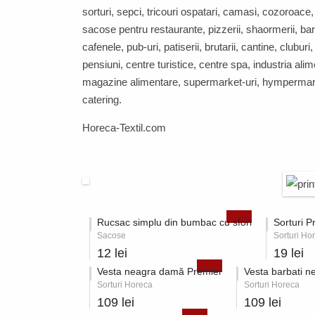
sorturi, sepci, tricouri ospatari, camasi, cozoroace
sacose pentru restaurante, pizzerii, shaormerii, bar
cafenele, pub-uri, patiserii, brutarii, cantine, cluburi,
pensiuni, centre turistice, centre spa, industria ali
magazine alimentare, supermarket-uri, hympermark
catering.
Horeca-Textil.com
Rucsac simplu din bumbac cu sfori
Sorturi P
Sacose
Sorturi Ho
12 lei
19 lei
Vesta neagra damă Premier
Vesta barbati n
Sorturi Horeca
Sorturi Horeca
109 lei
109 lei