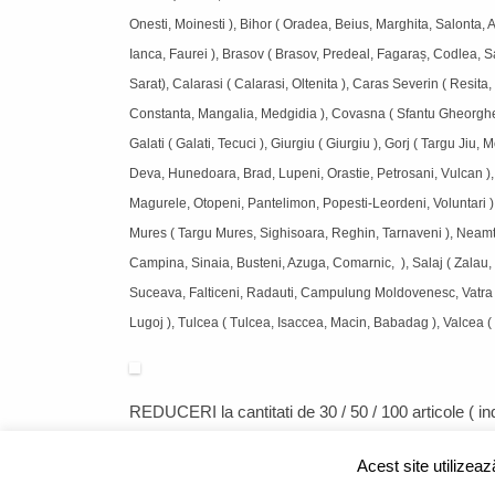
Onesti, Moinesti ), Bihor ( Oradea, Beius, Marghita, Salonta, Al
Ianca, Faurei ), Brasov ( Brasov, Predeal, Fagaraș, Codlea,
Sarat), Calarasi ( Calarasi, Oltenita ), Caras Severin ( Resit
Constanta, Mangalia, Medgidia ), Covasna ( Sfantu Gheorghe, T
Galati ( Galati, Tecuci ), Giurgiu ( Giurgiu ), Gorj ( Targu Ji
Deva, Hunedoara, Brad, Lupeni, Orastie, Petrosani, Vulcan ), Ialo
Magurele, Otopeni, Pantelimon, Popesti-Leordeni, Voluntari )
Mures ( Targu Mures, Sighisoara, Reghin, Tarnaveni ), Neamt (
Campina, Sinaia, Busteni, Azuga, Comarnic, ), Salaj ( Zalau, S
Suceava, Falticeni, Radauti, Campulung Moldovenesc, Vatra D
Lugoj ), Tulcea ( Tulcea, Isaccea, Macin, Babadag ), Valcea (
REDUCERI
la cantitati de 30 / 50 / 100 articole ( 
Acest site utilizea
CUM CUMPAR?
|
FORMULAR RETUR
|
LIVRARE SI RETUR
|
ANPC