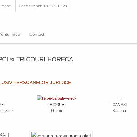
umpar?
Contact rapid: 0765 66 10 23
Contul meu
Contact
PCI si TRICOURI HORECA
CLUSIV PERSOANELOR JURIDICE!
PE
TRICOURI
CAMASI
m, Sol’s
Gildan
Kariban
eCa
|