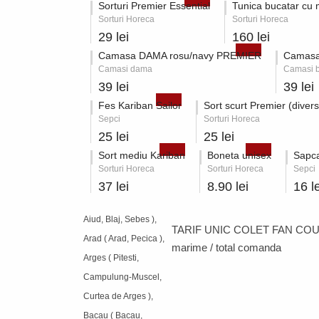
Sorturi Premier Essential
Tunica bucatar cu
Sorturi Horeca
Sorturi Horeca
29 lei
160 lei
Camasa DAMA rosu/navy PREMIER
Camasa
Camasi dama
Camasi b
39 lei
39 lei
Fes Kariban Sailor
Sort scurt Premier (divers
Sepci
Sorturi Horeca
25 lei
25 lei
Sort mediu Kariban
Boneta unisex
Sapca
Sorturi Horeca
Sorturi Horeca
Sepci
37 lei
8.90 lei
16 le
Aiud, Blaj, Sebes ),
TARIF UNIC COLET FAN COU
Arad ( Arad, Pecica ),
marime / total comanda
Arges ( Pitesti,
Campulung-Muscel,
Curtea de Arges ),
Bacau ( Bacau,