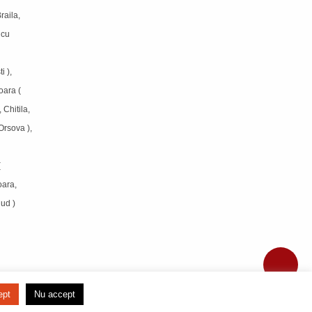
raila,
icu
i ),
oara (
 Chitila,
Orsova ),
(
oara,
jud )
ept
Nu accept
DEZVOLTAT DE
TRICOURI ADOR