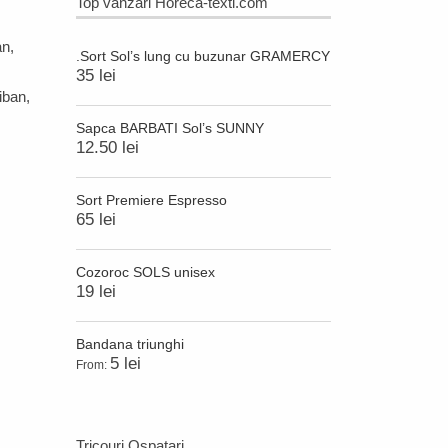
Top vanzari Horeca-textl.com
an
,
.Sort Sol’s lung cu buzunar GRAMERCY
35 lei
iban
,
Sapca BARBATI Sol’s SUNNY
12.50 lei
Sort Premiere Espresso
65 lei
Cozoroc SOLS unisex
19 lei
Bandana triunghi
5 lei
From:
Tricouri Ospatari