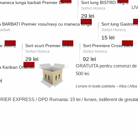
 maneca lunga barbati Premier Denim
Sort lung BISTRO negru
LI
Sorturi Horeca
29 lei
 BARBATI Premier rosu/navy cu maneca lunga
Sort lung Gastron
arbati
Sorturi Horeca
15 lei
e culori)
Sort scurt Premier Chino
Sort Premiere Cross back
Sorturi Horeca
Sorturi Horeca
29 lei
92 lei
GRATUITA pentru comenzi de
 Kariban Orlando
500 lei.
i
Livrare in toate judetele – Alba ( Alba 
RIER EXPRESS / DPD Romania:
19 lei / livrare
, indiferent de greutat