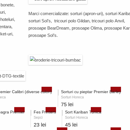
, bonete,
uri,
Marci comercializate: sorturi (apron-uri), sorturi
Karib
 hoteluri,
sorturi
Sol’s
, tricouri polo
Gildan
, tricouri polo
Anvil,
mentara,
prosoape
BearDream
,
prosoape
Olima
,
prosoape
Kar
et-uri,
prosoape
Sol’s
.
remier Calibri (diverse culori)
Sorturi cu pieptar Premier Barley
reca
Sorturi Horeca
75 lei
eagra Premier
Fes Printers
Sort Kariban Tunica
Sepci
Sorturi Horeca
23 lei
45 lei