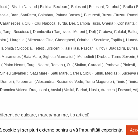
esd ), Bistrita Nasaud ( Bistrita, Beclean ), Botosani ( Botosani, Dorohoi ), Braila ( B
 Sacele, Bran, SanPetru, Ghimbav, Poiana Brasov ), Bucuresti, Buzau (Buzau, Ramn
a, Caransebes ), Cluj ( Cluj Napoca, Turda, Dej, Campia Turzii, Gherla ), Constanta (
argu Secuiesc ), Dambovita ( Targoviste, Moreni ), Dolj ( Craiova, Calafat, Baileșt
u, Motru ), Harghita ( Miercurea Ciuc, Gheorgheni, Odorheiu Secuiesc, Toplita ), Huned
mita ( Slobozia, Fetesti, Urziceni ), Iasi ( Iasi, Pascani ), Ilfov ( Bragadiru, Buftea,
, Maramures ( Baia Mare, Sighetu Marmatiei ), Mehedinti ( Drobeta Turnu Severin, 
 Piatra Neamt, Targu Neamt, Roman ), Olt ( Slatina, Caracal ), Prahova ( Ploiesti,
inleu Silvaniei ), Satu Mare ( Satu Mare, Carei ), Sibiu ( Sibiu, Medias ), Suceava 
ornei ), Teleorman ( Alexandria, Rosiori de Vede, Turnu Magurele ), Timis ( Timis
 Ramnicu Valcea, Dragasani ), Vaslui ( Vaslui, Barlad, Husi ), Vrancea ( Focșani, Ad
indiferent de culoare, marca/marime, tip articol)
ză cookie și scripturi externe pentru a vă îmbunătăți experiența.
Acc