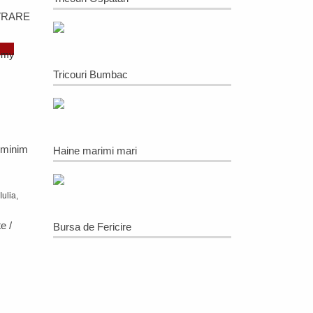
VRARE
omy
Tricouri Bumbac
 minim
Haine marimi mari
Iulia,
e /
Bursa de Fericire