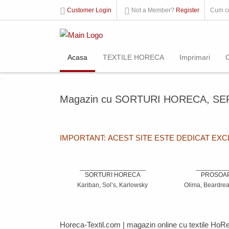
Customer Login
Not a Member?
Register
Cum c
Acasa
TEXTILE HORECA
Imprimari
Magazin cu SORTURI HORECA, SE
IMPORTANT: ACEST SITE ESTE DEDICAT EX
SORTURI HORECA
PROSOA
Kariban, Sol’s, Karlowsky
Olima, Beardrea
Horeca-Textil.com
| magazin online cu textile
HoR