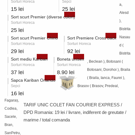
Sorturi Horeca
Sepci
a,
15 lei
25 lei
Alesd
Sort scurt Premier (diverse culori)
),
Sorturi Horeca
Bistrita
25 lei
Nasau
Sort scurt Premier Chino
Sort Premiere Cross back
Sorturi Horeca
Sorturi Horeca
d (
29 lei
92 lei
Bistrita
Sort mediu Kariban
Boneta unisex
, Beclean ), Botosani (
Sorturi Horeca
Sorturi Horeca
Botosani, Dorohoi ), Braila
37 lei
8.90 lei
( Braila, Ianca, Faurei ),
Sapca Kariban Orlando
Sepci
Brasov ( Brasov, Predeal,
16 lei
Fagaraș,
TARIF UNIC COLET FAN COURIER EXPRESS /
Codlea,
DPD Romania:
19 lei / livrare
, indiferent de greutate /
Sacele,
marime / total comanda
Bran,
SanPetru,