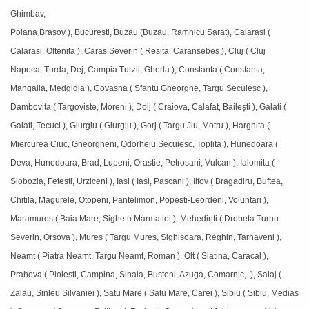
Ghimbav,
Poiana Brasov ), Bucuresti, Buzau (Buzau, Ramnicu Sarat), Calarasi (
Calarasi, Oltenita ), Caras Severin ( Resita, Caransebes ), Cluj ( Cluj
Napoca, Turda, Dej, Campia Turzii, Gherla ), Constanta ( Constanta,
Mangalia, Medgidia ), Covasna ( Sfantu Gheorghe, Targu Secuiesc ),
Dambovita ( Targoviste, Moreni ), Dolj ( Craiova, Calafat, Bailești ), Galati (
Galati, Tecuci ), Giurgiu ( Giurgiu ), Gorj ( Targu Jiu, Motru ), Harghita (
Miercurea Ciuc, Gheorgheni, Odorheiu Secuiesc, Toplita ), Hunedoara (
Deva, Hunedoara, Brad, Lupeni, Orastie, Petrosani, Vulcan ), Ialomita (
Slobozia, Fetesti, Urziceni ), Iasi ( Iasi, Pascani ), Ilfov ( Bragadiru, Buftea,
Chitila, Magurele, Otopeni, Pantelimon, Popesti-Leordeni, Voluntari ),
Maramures ( Baia Mare, Sighetu Marmatiei ), Mehedinti ( Drobeta Turnu
Severin, Orsova ), Mures ( Targu Mures, Sighisoara, Reghin, Tarnaveni ),
Neamt ( Piatra Neamt, Targu Neamt, Roman ), Olt ( Slatina, Caracal ),
Prahova ( Ploiesti, Campina, Sinaia, Busteni, Azuga, Comarnic, ), Salaj (
Zalau, Sinleu Silvaniei ), Satu Mare ( Satu Mare, Carei ), Sibiu ( Sibiu, Medias