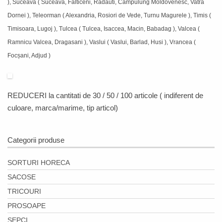
), Suceava ( Suceava, Falticeni, Radauti, Campulung Moldovenesc, Vatra
Dornei ), Teleorman ( Alexandria, Rosiori de Vede, Turnu Magurele ), Timis (
Timisoara, Lugoj ), Tulcea ( Tulcea, Isaccea, Macin, Babadag ), Valcea (
Ramnicu Valcea, Dragasani ), Vaslui ( Vaslui, Barlad, Husi ), Vrancea (
Focșani, Adjud )
REDUCERI
la cantitati de 30 / 50 / 100 articole ( indiferent de
culoare, marca/marime, tip articol)
Categorii produse
SORTURI HORECA
SACOSE
TRICOURI
PROSOAPE
SEPCI