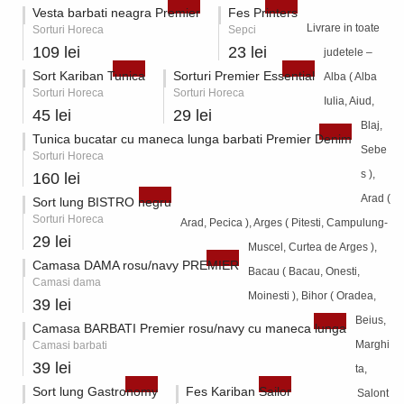
Vesta barbati neagra Premier
Fes Printers
Livrare in toate
Sorturi Horeca
Sepci
109 lei
23 lei
judetele –
Sort Kariban Tunica
Sorturi Premier Essential
Alba ( Alba
Sorturi Horeca
Sorturi Horeca
Iulia, Aiud,
45 lei
29 lei
Blaj,
Tunica bucatar cu maneca lunga barbati Premier Denim
Sebe
Sorturi Horeca
s ),
160 lei
Arad (
Sort lung BISTRO negru
Sorturi Horeca
Arad, Pecica ), Arges ( Pitesti, Campulung-
29 lei
Muscel, Curtea de Arges ),
Camasa DAMA rosu/navy PREMIER
Bacau ( Bacau, Onesti,
Camasi dama
Moinesti ), Bihor ( Oradea,
39 lei
Beius,
Camasa BARBATI Premier rosu/navy cu maneca lunga
Marghi
Camasi barbati
39 lei
ta,
Sort lung Gastronomy
Fes Kariban Sailor
Salont