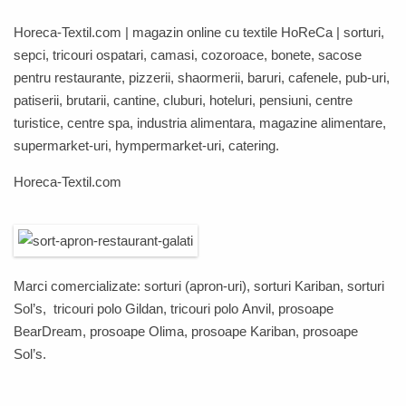
Horeca-Textil.com
| magazin online cu textile
HoReCa
| sorturi,
sepci, tricouri ospatari, camasi, cozoroace, bonete, sacose
pentru restaurante, pizzerii, shaormerii, baruri, cafenele, pub-uri,
patiserii, brutarii, cantine, cluburi, hoteluri, pensiuni, centre
turistice, centre spa, industria alimentara, magazine alimentare,
supermarket-uri, hympermarket-uri, catering.
Horeca-Textil.com
Marci comercializate: sorturi (apron-uri), sorturi
Kariban
, sorturi
Sol’s
, tricouri polo
Gildan
, tricouri polo
Anvil,
prosoape
BearDream
,
prosoape
Olima
,
prosoape
Kariban
,
prosoape
Sol’s
.