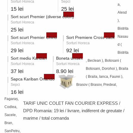
Sorturi Horeca
Sepci
a,
15 lei
25 lei
Alesd
Sort scurt Premier (diverse culori)
),
Sorturi Horeca
Bistrita
25 lei
Nasau
Sort scurt Premier Chino
Sort Premiere Cross back
Sorturi Horeca
Sorturi Horeca
d (
29 lei
92 lei
Bistrita
Sort mediu Kariban
Boneta unisex
, Beclean ), Botosani (
Sorturi Horeca
Sorturi Horeca
Botosani, Dorohoi ), Braila
37 lei
8.90 lei
( Braila, Ianca, Faurei ),
Sapca Kariban Orlando
Sepci
Brasov ( Brasov, Predeal,
16 lei
Fagaraș,
TARIF UNIC COLET FAN COURIER EXPRESS /
Codlea,
DPD Romania:
19 lei / livrare
, indiferent de greutate /
Sacele,
marime / total comanda
Bran,
SanPetru,