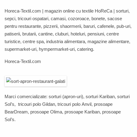
Horeca-Textil.com
| magazin online cu textile
HoReCa
| sorturi,
sepci, tricouri ospatari, camasi, cozoroace, bonete, sacose
pentru restaurante, pizzerii, shaormerii, baruri, cafenele, pub-uri,
patiserii, brutarii, cantine, cluburi, hoteluri, pensiuni, centre
turistice, centre spa, industria alimentara, magazine alimentare,
supermarket-uri, hympermarket-uri, catering.
Horeca-Textil.com
Marci comercializate: sorturi (apron-uri), sorturi
Kariban
, sorturi
Sol’s
, tricouri polo
Gildan
, tricouri polo
Anvil,
prosoape
BearDream
,
prosoape
Olima
,
prosoape
Kariban
,
prosoape
Sol’s
.