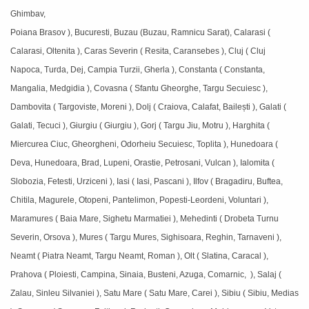
Ghimbav,
Poiana Brasov ), Bucuresti, Buzau (Buzau, Ramnicu Sarat), Calarasi (
Calarasi, Oltenita ), Caras Severin ( Resita, Caransebes ), Cluj ( Cluj
Napoca, Turda, Dej, Campia Turzii, Gherla ), Constanta ( Constanta,
Mangalia, Medgidia ), Covasna ( Sfantu Gheorghe, Targu Secuiesc ),
Dambovita ( Targoviste, Moreni ), Dolj ( Craiova, Calafat, Bailești ), Galati (
Galati, Tecuci ), Giurgiu ( Giurgiu ), Gorj ( Targu Jiu, Motru ), Harghita (
Miercurea Ciuc, Gheorgheni, Odorheiu Secuiesc, Toplita ), Hunedoara (
Deva, Hunedoara, Brad, Lupeni, Orastie, Petrosani, Vulcan ), Ialomita (
Slobozia, Fetesti, Urziceni ), Iasi ( Iasi, Pascani ), Ilfov ( Bragadiru, Buftea,
Chitila, Magurele, Otopeni, Pantelimon, Popesti-Leordeni, Voluntari ),
Maramures ( Baia Mare, Sighetu Marmatiei ), Mehedinti ( Drobeta Turnu
Severin, Orsova ), Mures ( Targu Mures, Sighisoara, Reghin, Tarnaveni ),
Neamt ( Piatra Neamt, Targu Neamt, Roman ), Olt ( Slatina, Caracal ),
Prahova ( Ploiesti, Campina, Sinaia, Busteni, Azuga, Comarnic, ), Salaj (
Zalau, Sinleu Silvaniei ), Satu Mare ( Satu Mare, Carei ), Sibiu ( Sibiu, Medias