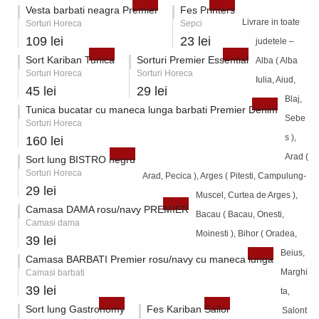
Vesta barbati neagra Premier
Fes Printers
Livrare in toate
Sorturi Horeca
Sepci
109 lei
23 lei
judetele –
Sort Kariban Tunica
Sorturi Premier Essential
Alba ( Alba
Sorturi Horeca
Sorturi Horeca
Iulia, Aiud,
45 lei
29 lei
Blaj,
Tunica bucatar cu maneca lunga barbati Premier Denim
Sebe
Sorturi Horeca
s ),
160 lei
Arad (
Sort lung BISTRO negru
Sorturi Horeca
Arad, Pecica ), Arges ( Pitesti, Campulung-
29 lei
Muscel, Curtea de Arges ),
Camasa DAMA rosu/navy PREMIER
Bacau ( Bacau, Onesti,
Camasi dama
Moinesti ), Bihor ( Oradea,
39 lei
Beius,
Camasa BARBATI Premier rosu/navy cu maneca lunga
Marghi
Camasi barbati
39 lei
ta,
Sort lung Gastronomy
Fes Kariban Sailor
Salont