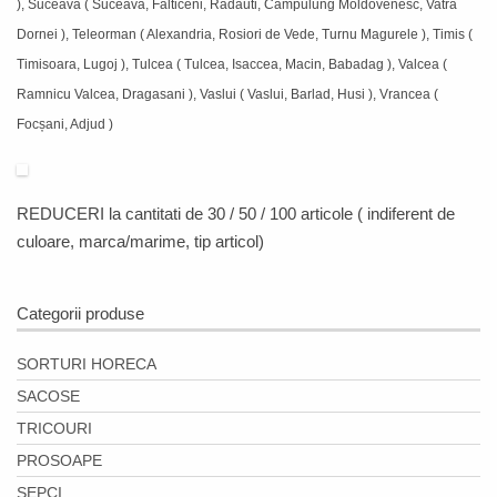
), Suceava ( Suceava, Falticeni, Radauti, Campulung Moldovenesc, Vatra
Dornei ), Teleorman ( Alexandria, Rosiori de Vede, Turnu Magurele ), Timis (
Timisoara, Lugoj ), Tulcea ( Tulcea, Isaccea, Macin, Babadag ), Valcea (
Ramnicu Valcea, Dragasani ), Vaslui ( Vaslui, Barlad, Husi ), Vrancea (
Focșani, Adjud )
REDUCERI
la cantitati de 30 / 50 / 100 articole ( indiferent de
culoare, marca/marime, tip articol)
Categorii produse
SORTURI HORECA
SACOSE
TRICOURI
PROSOAPE
SEPCI