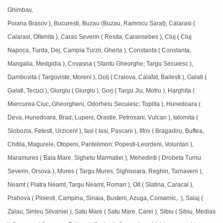
Ghimbav,
Poiana Brasov ), Bucuresti, Buzau (Buzau, Ramnicu Sarat), Calarasi (
Calarasi, Oltenita ), Caras Severin ( Resita, Caransebes ), Cluj ( Cluj
Napoca, Turda, Dej, Campia Turzii, Gherla ), Constanta ( Constanta,
Mangalia, Medgidia ), Covasna ( Sfantu Gheorghe, Targu Secuiesc ),
Dambovita ( Targoviste, Moreni ), Dolj ( Craiova, Calafat, Bailești ), Galati (
Galati, Tecuci ), Giurgiu ( Giurgiu ), Gorj ( Targu Jiu, Motru ), Harghita (
Miercurea Ciuc, Gheorgheni, Odorheiu Secuiesc, Toplita ), Hunedoara (
Deva, Hunedoara, Brad, Lupeni, Orastie, Petrosani, Vulcan ), Ialomita (
Slobozia, Fetesti, Urziceni ), Iasi ( Iasi, Pascani ), Ilfov ( Bragadiru, Buftea,
Chitila, Magurele, Otopeni, Pantelimon, Popesti-Leordeni, Voluntari ),
Maramures ( Baia Mare, Sighetu Marmatiei ), Mehedinti ( Drobeta Turnu
Severin, Orsova ), Mures ( Targu Mures, Sighisoara, Reghin, Tarnaveni ),
Neamt ( Piatra Neamt, Targu Neamt, Roman ), Olt ( Slatina, Caracal ),
Prahova ( Ploiesti, Campina, Sinaia, Busteni, Azuga, Comarnic, ), Salaj (
Zalau, Sinleu Silvaniei ), Satu Mare ( Satu Mare, Carei ), Sibiu ( Sibiu, Medias