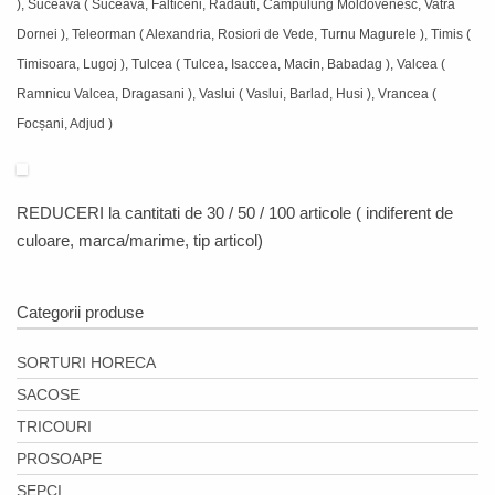
), Suceava ( Suceava, Falticeni, Radauti, Campulung Moldovenesc, Vatra
Dornei ), Teleorman ( Alexandria, Rosiori de Vede, Turnu Magurele ), Timis (
Timisoara, Lugoj ), Tulcea ( Tulcea, Isaccea, Macin, Babadag ), Valcea (
Ramnicu Valcea, Dragasani ), Vaslui ( Vaslui, Barlad, Husi ), Vrancea (
Focșani, Adjud )
REDUCERI
la cantitati de 30 / 50 / 100 articole ( indiferent de
culoare, marca/marime, tip articol)
Categorii produse
SORTURI HORECA
SACOSE
TRICOURI
PROSOAPE
SEPCI