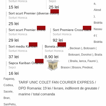
Sorturi Horeca
Sepci
a,
15 lei
25 lei
Alesd
Sort scurt Premier (diverse culori)
),
Sorturi Horeca
Bistrita
25 lei
Nasau
Sort scurt Premier Chino
Sort Premiere Cross back
Sorturi Horeca
Sorturi Horeca
d (
29 lei
92 lei
Bistrita
Sort mediu Kariban
Boneta unisex
, Beclean ), Botosani (
Sorturi Horeca
Sorturi Horeca
Botosani, Dorohoi ), Braila
37 lei
8.90 lei
( Braila, Ianca, Faurei ),
Sapca Kariban Orlando
Sepci
Brasov ( Brasov, Predeal,
16 lei
Fagaraș,
TARIF UNIC COLET FAN COURIER EXPRESS /
Codlea,
DPD Romania:
19 lei / livrare
, indiferent de greutate /
Sacele,
marime / total comanda
Bran,
SanPetru,