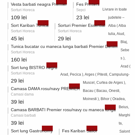
Vesta barbati neagra Premier
Fes Printers
Livrare in toate
Sorturi Horeca
Sepci
109 lei
23 lei
judetele –
Sort Kariban Tunica
Sorturi Premier Essential
Alba ( Alba
Sorturi Horeca
Sorturi Horeca
Iulia, Aiud,
45 lei
29 lei
Blaj,
Tunica bucatar cu maneca lunga barbati Premier Denim
Sebe
Sorturi Horeca
s ),
160 lei
Arad (
Sort lung BISTRO negru
Sorturi Horeca
Arad, Pecica ), Arges ( Pitesti, Campulung-
29 lei
Muscel, Curtea de Arges ),
Camasa DAMA rosu/navy PREMIER
Bacau ( Bacau, Onesti,
Camasi dama
Moinesti ), Bihor ( Oradea,
39 lei
Beius,
Camasa BARBATI Premier rosu/navy cu maneca lunga
Marghi
Camasi barbati
39 lei
ta,
Sort lung Gastronomy
Fes Kariban Sailor
Salont