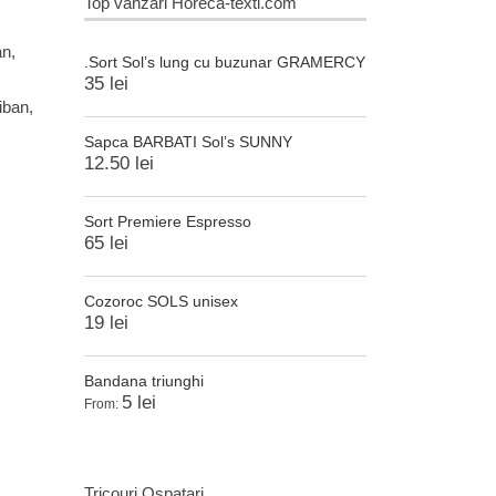
Top vanzari Horeca-textl.com
an
,
.Sort Sol’s lung cu buzunar GRAMERCY
35 lei
iban
,
Sapca BARBATI Sol’s SUNNY
12.50 lei
Sort Premiere Espresso
65 lei
Cozoroc SOLS unisex
19 lei
Bandana triunghi
5 lei
From:
Tricouri Ospatari