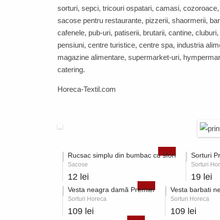
sorturi, sepci, tricouri ospatari, camasi, cozoroace
sacose pentru restaurante, pizzerii, shaormerii, bar
cafenele, pub-uri, patiserii, brutarii, cantine, cluburi,
pensiuni, centre turistice, centre spa, industria ali
magazine alimentare, supermarket-uri, hympermark
catering.
Horeca-Textil.com
Rucsac simplu din bumbac cu sfori
Sorturi P
Sacose
Sorturi Ho
12 lei
19 lei
Vesta neagra damă Premier
Vesta barbati n
Sorturi Horeca
Sorturi Horeca
109 lei
109 lei