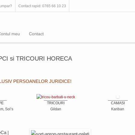
umpar?
Contact rapid: 0765 66 10 23
Contul meu
Contact
PCI si TRICOURI HORECA
CLUSIV PERSOANELOR JURIDICE!
PE
TRICOURI
CAMASI
m, Sol’s
Gildan
Kariban
eCa
|