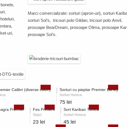
, bonete,
uri,
Marci comercializate: sorturi (apron-uri), sorturi
Karib
 hoteluri,
sorturi
Sol’s
, tricouri polo
Gildan
, tricouri polo
Anvil,
mentara,
prosoape
BearDream
,
prosoape
Olima
,
prosoape
Kar
et-uri,
prosoape
Sol’s
.
remier Calibri (diverse culori)
Sorturi cu pieptar Premier Barley
reca
Sorturi Horeca
75 lei
eagra Premier
Fes Printers
Sort Kariban Tunica
Sepci
Sorturi Horeca
23 lei
45 lei