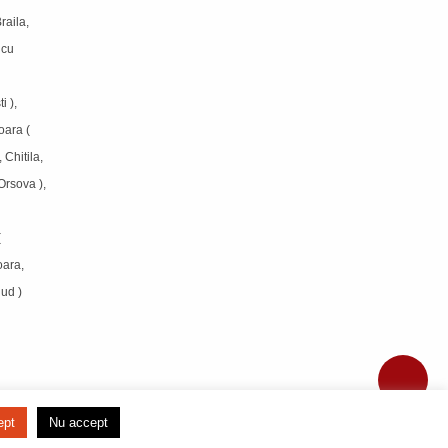
raila,
icu
i ),
oara (
 Chitila,
Orsova ),
(
oara,
jud )
ept
Nu accept
DEZVOLTAT DE
TRICOURI ADOR