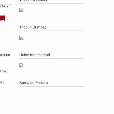
VRARE
omy
Tricouri Bumbac
 minim
Haine marimi mari
Iulia,
e /
Bursa de Fericire