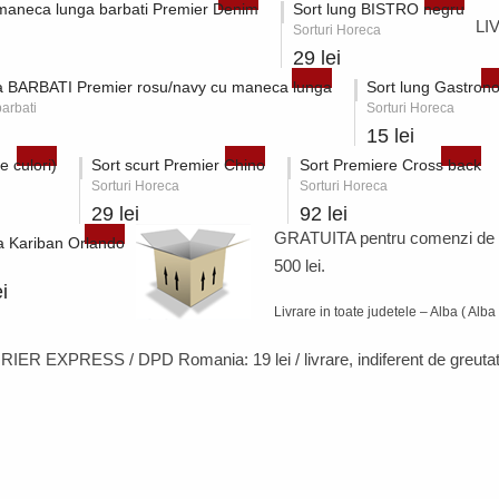
 maneca lunga barbati Premier Denim
Sort lung BISTRO negru
LI
Sorturi Horeca
29 lei
 BARBATI Premier rosu/navy cu maneca lunga
Sort lung Gastron
arbati
Sorturi Horeca
15 lei
e culori)
Sort scurt Premier Chino
Sort Premiere Cross back
Sorturi Horeca
Sorturi Horeca
29 lei
92 lei
GRATUITA pentru comenzi de
 Kariban Orlando
500 lei.
i
Livrare in toate judetele – Alba ( Alba 
RIER EXPRESS / DPD Romania:
19 lei / livrare
, indiferent de greutat