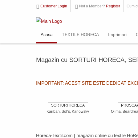
Customer Login
Not a Member?
Register
Cum c
Acasa
TEXTILE HORECA
Imprimari
Magazin cu SORTURI HORECA, SE
IMPORTANT: ACEST SITE ESTE DEDICAT EX
SORTURI HORECA
PROSOA
Kariban, Sol’s, Karlowsky
Olima, Beardrea
Horeca-Textil.com
| magazin online cu textile
HoR