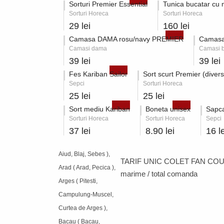
Sorturi Premier Essential
Tunica bucatar cu
Sorturi Horeca
Sorturi Horeca
29 lei
160 lei
Camasa DAMA rosu/navy PREMIER
Camasa
Camasi dama
Camasi b
39 lei
39 lei
Fes Kariban Sailor
Sort scurt Premier (divers
Sepci
Sorturi Horeca
25 lei
25 lei
Sort mediu Kariban
Boneta unisex
Sapca
Sorturi Horeca
Sorturi Horeca
Sepci
37 lei
8.90 lei
16 le
Aiud, Blaj, Sebes ),
TARIF UNIC COLET FAN COU
Arad ( Arad, Pecica ),
marime / total comanda
Arges ( Pitesti,
Campulung-Muscel,
Curtea de Arges ),
Bacau ( Bacau,