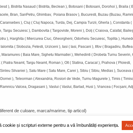
esd ), Bistrita Nasaud ( Bistrita, Beclean ), Botosani ( Botosani, Dorohoi ), Braila ( B
 Sacele, Bran, SanPetru, Ghimbav, Poiana Brasov ), Bucuresti, Buzau (Buzau, Ramn
a, Caransebes ), Cluj ( Cluj Napoca, Turda, Dej, Campia Turzii, Gherla ), Constanta (
argu Secuiesc ), Dambovita ( Targoviste, Moreni ), Dolj ( Craiova, Calafat, Baileșt
u, Motru ), Harghita ( Miercurea Ciuc, Gheorgheni, Odorheiu Secuiesc, Toplita ), Huned
mita ( Slobozia, Fetesti, Urziceni ), Iasi ( Iasi, Pascani ), Ilfov ( Bragadiru, Buftea,
, Maramures ( Baia Mare, Sighetu Marmatiei ), Mehedinti ( Drobeta Turnu Severin, 
 Piatra Neamt, Targu Neamt, Roman ), Olt ( Slatina, Caracal ), Prahova ( Ploiesti,
inleu Silvaniei ), Satu Mare ( Satu Mare, Carei ), Sibiu ( Sibiu, Medias ), Suceava 
ornei ), Teleorman ( Alexandria, Rosiori de Vede, Turnu Magurele ), Timis ( Timis
 Ramnicu Valcea, Dragasani ), Vaslui ( Vaslui, Barlad, Husi ), Vrancea ( Focșani, Ad
indiferent de culoare, marca/marime, tip articol)
ză cookie și scripturi externe pentru a vă îmbunătăți experiența.
Acc