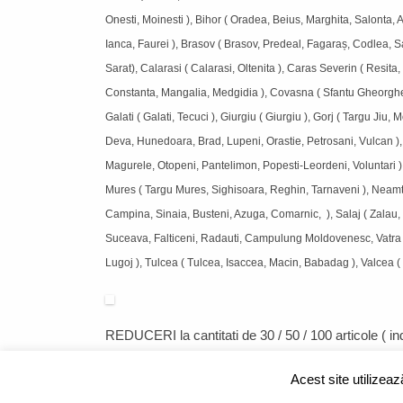
Onesti, Moinesti ), Bihor ( Oradea, Beius, Marghita, Salonta, Al
Ianca, Faurei ), Brasov ( Brasov, Predeal, Fagaraș, Codlea,
Sarat), Calarasi ( Calarasi, Oltenita ), Caras Severin ( Resit
Constanta, Mangalia, Medgidia ), Covasna ( Sfantu Gheorghe, T
Galati ( Galati, Tecuci ), Giurgiu ( Giurgiu ), Gorj ( Targu Ji
Deva, Hunedoara, Brad, Lupeni, Orastie, Petrosani, Vulcan ), Ialo
Magurele, Otopeni, Pantelimon, Popesti-Leordeni, Voluntari )
Mures ( Targu Mures, Sighisoara, Reghin, Tarnaveni ), Neamt (
Campina, Sinaia, Busteni, Azuga, Comarnic, ), Salaj ( Zalau, S
Suceava, Falticeni, Radauti, Campulung Moldovenesc, Vatra D
Lugoj ), Tulcea ( Tulcea, Isaccea, Macin, Babadag ), Valcea (
REDUCERI
la cantitati de 30 / 50 / 100 articole ( 
Acest site utilizea
CUM CUMPAR?
|
FORMULAR RETUR
|
LIVRARE SI RETUR
|
ANPC