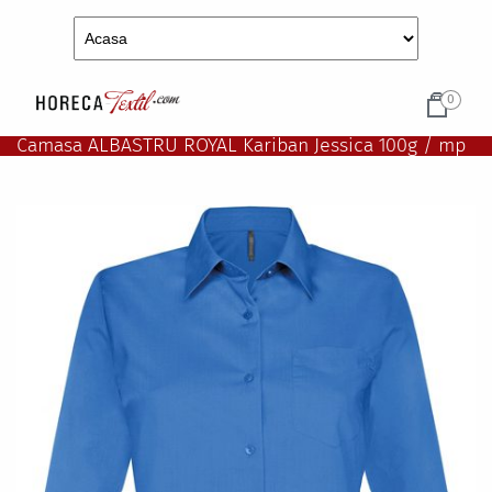
0
Camasa ALBASTRU ROYAL Kariban Jessica 100g / mp