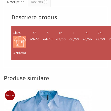
Description
Reviews (0)
Descriere produs
Sizes
XS
S
M
L
XL
2XL
63/46
64/48
67/50
68/53
70/56
72/59
7
A/B(cm)
Produse similare
tricou