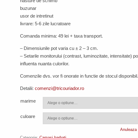
nasture de schimb
buzunar
usor de intretinut
livrare: 5-6 zile lucratoare
Comanda minima: 49 lei + taxa transport.
– Dimensiunile pot varia cu ± 2 – 3 cm.
–
Setarile monitorului (contrast, luminozitate, intensitate) po
influenta nuanta culorilor.
Comenzile dvs. vor fi onorate in functie de stocul disponibil
Detalii:
comenzi@tricouriador.ro
marime
culoare
Anuleaza 
Categorie:
Camasi barbati
.