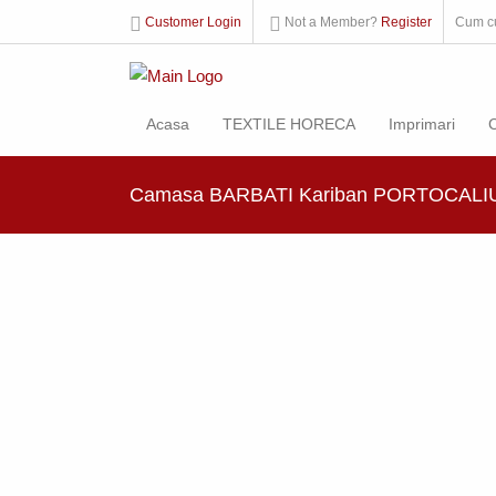
Customer Login
Not a Member?
Register
Cum c
Acasa
TEXTILE HORECA
Imprimari
Camasa BARBATI Kariban PORTOCALIU 