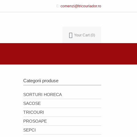
E:
comenzi@tricouriador.ro
Your Cart
0
Categorii produse
SORTURI HORECA
SACOSE
TRICOURI
PROSOAPE
SEPCI