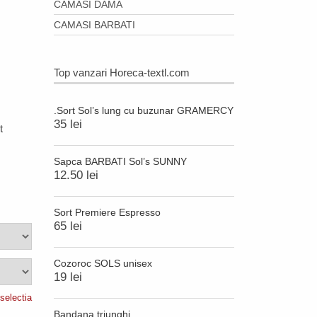
CAMASI DAMA
CAMASI BARBATI
Top vanzari Horeca-textl.com
.Sort Sol’s lung cu buzunar GRAMERCY
35 lei
t
Sapca BARBATI Sol’s SUNNY
.
12.50 lei
Sort Premiere Espresso
65 lei
Cozoroc SOLS unisex
19 lei
selectia
Bandana triunghi