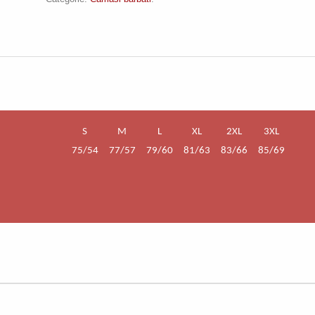
S
M
L
XL
2XL
3XL
75/54
77/57
79/60
81/63
83/66
85/69