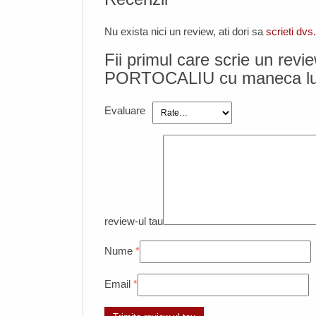
Nu exista nici un review, ati dori sa
scrieti dvs
Fii primul care scrie un r
PORTOCALIU cu maneca lun
Evaluare
review-ul tau
Nume
*
Email
*