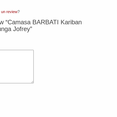
. un review
?
eview “Camasa BARBATI Kariban
ga Jofrey”