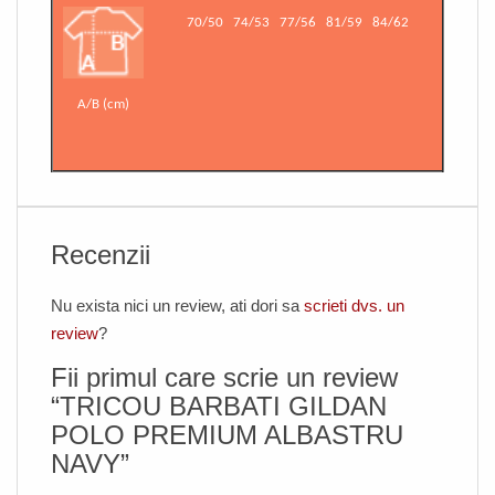
70/50
74/53
77/56
81/59
84/62
A/B (cm)
Recenzii
Nu exista nici un review, ati dori sa
scrieti dvs. un
review
?
Fii primul care scrie un review
“TRICOU BARBATI GILDAN
POLO PREMIUM ALBASTRU
NAVY”