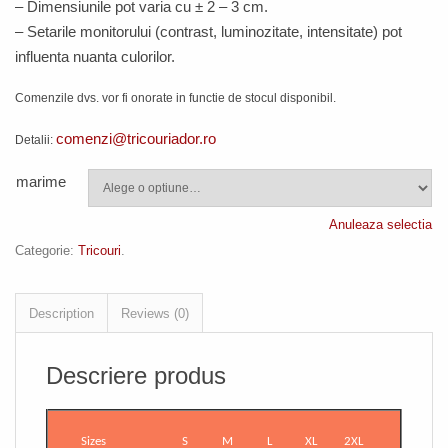
– Dimensiunile pot varia cu ± 2 – 3 cm.
–
Setarile monitorului (contrast, luminozitate, intensitate) pot
influenta nuanta culorilor.
Comenzile dvs. vor fi onorate in functie de stocul disponibil.
comenzi@tricouriador.ro
Detalii:
marime
Anuleaza selectia
Categorie:
Tricouri
.
Description
Reviews (0)
Descriere produs
Sizes
S
M
L
XL
2XL